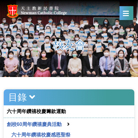
校友會
目錄
六十周年鑽禧校慶籌款運動
創校60周年鑽禧慶典活動
六十周年鑽禧校慶感恩聖祭