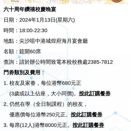
六十周年鑽禧校慶晚宴
日期：2024年1月13日(星期六)
時間：18:00-22:30
地點：尖沙咀中港城煌府海月宴會廳
名額：筵開60席
查詢：請於辦公時間致電本校校務處2385-7812
門劵類別及費用
：
1. 校友及家眷，每位港幣680元正
(3歲或以上佔座，大小同價)。
按此訂購餐券
2. 仍然在學（全日制課程）的校友，
優惠價每位港幣250元正。
按此訂購餐券
3. 每席(12人)港幣8000元正。
按此訂購餐券