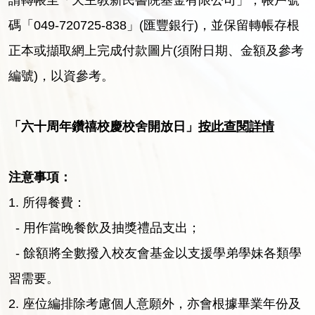
碼「049-720725-838」(匯豐銀行)，並保留轉帳存根
正本或擷取網上完成付款圖片(須附日期、金額及參考
編號)，以資參考。
「六十周年鑽禧校慶校舍開放日」
按此查閱詳情
注意事項：
1. 所得餐費：
- 用作當晚餐飲及抽獎禮品支出；
- 餘額將全數撥入校友會基金以支援學弟學妹各類學
習需要。
2. 座位編排除考慮個人意願外，亦會根據畢業年份及