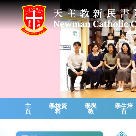
主
學校資
學與
學生培
頁
料
教
育