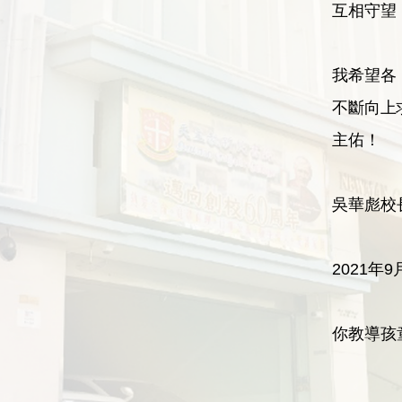
互相守望
我希望各
不斷向上
主佑！
吳華彪校
2021年9
你教導孩