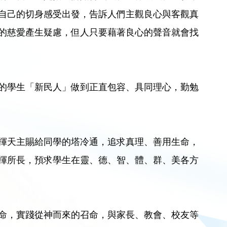
自己的切身感受出發，告訴人們主觀良心與客觀真
的慈愛產生疑慮，但人只要藉著良心的聲音就會找
的學生「新民人」做到正直包容、具同理心，勤勉
揮天主賜給同學的塔冷通，追求真理、善用生命，
揮所長，預求學生在靈、德、智、體、群、美各方
命，實踐從神而來的召命，與家長、教會、校友等