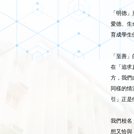
「明德」
愛德、生
育成學生
「至善」
在「追求
方，我們
同樣的情
引」正是
我們校名「
想又恰與