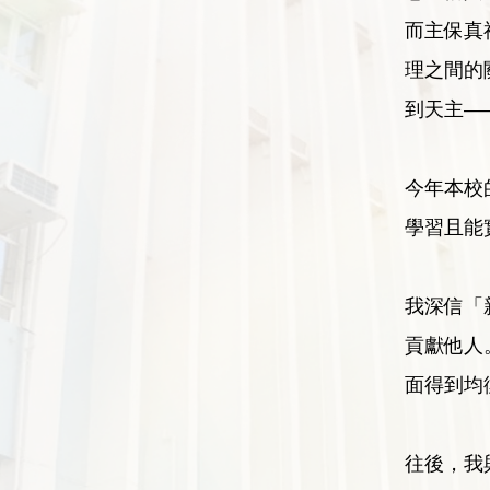
而主保真
理之間的
到天主—
今年本校
學習且能
我深信「
貢獻他人
面得到均
往後，我