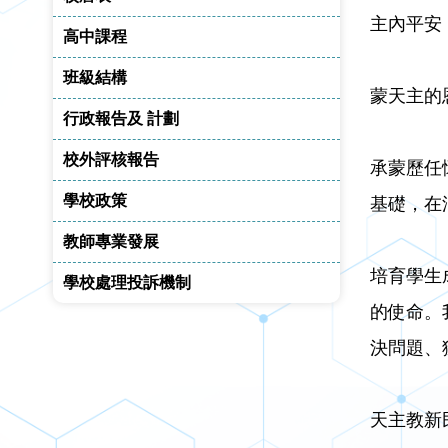
主內平安
高中課程
班級結構
蒙天主的
行政報告及 計劃
校外評核報告
承蒙歷任
學校政策
基礎，在
教師專業發展
培育學生
學校處理投訴機制
的使命。
決問題、
天主教新