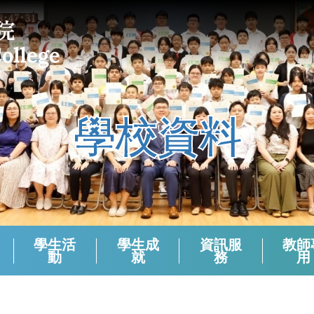
學校資料
學生活
學生成
資訊服
教師
動
就
務
用
課外活動組負責老師 (2024-2025)
校本支援服務(活動)周年檢討
生涯規劃報章資訊站
學生會選舉（2024－2025）
學生會選舉（2025－2026）
領袖生名單2024-2025
領袖生名單2023-2024
領袖生名單2025-2026
English Corner And Activities With NETs
Morning Assembly - English Friday
香港中學文憑考試數學科有關資料