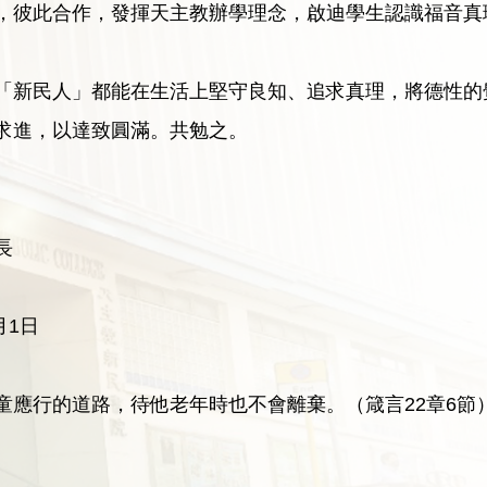
，彼此合作，發揮天主教辦學理念，啟迪學生認識福音真
「新民人」都能在生活上堅守良知、追求真理，將德性的
求進，以達致圓滿。共勉之。
長
月1日
童應行的道路，待他老年時也不會離棄。（箴言22章6節