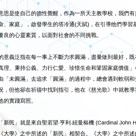
意思是使自己的德性覺醒，作為一所天主教學校，我們有
命、家庭」，啟發學生的塔冷通(天賦)，在引導他們學
優良的心靈素質，以面對社會的不同挑戰。
的意義泛指在每一事上不斷力求圓滿，盡量做到最好，既
真理、秉持公義、力行仁愛、珍惜生命和鞏固家庭價值」
由「未圓滿」去追求「圓滿」的過程中，總會遇到軟弱和
況，但他卻在祈禱中找到指引，他在《慈光歌》中就教導
他的實踐寫照。
新民」就是來自聖若望‧亨利‧紐曼樞機 (Cardinal John
《大學》之中所述的「新民」相契合。《大學》之中所述