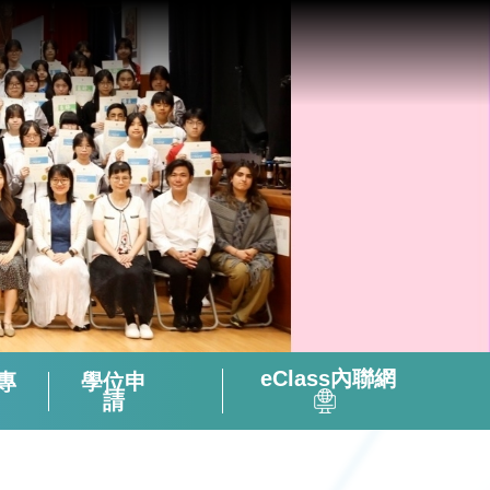
eClass內聯網
專
學位申
請
全方位閱讀能力及氛圍培養策略
「書海說趣」Tuesday Read & Share
香港中學文憑考試化學科有關資料
微調後的課程支援資源套(只供中四級使用)
視像輔助教材(地理名勝) – 十分鐘旅遊
2324活躍及健康的中學校園政策