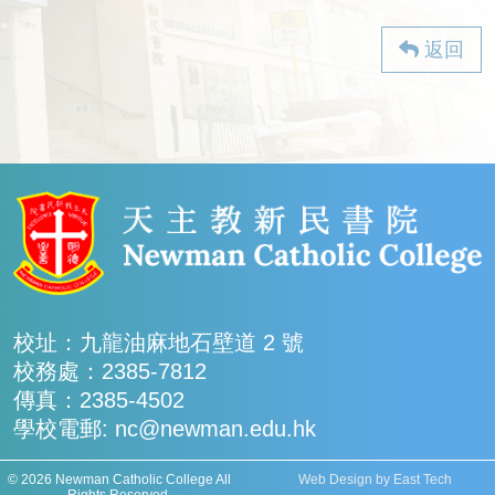
返回
校址：九龍油麻地石壁道 2 號
校務處：2385-7812
傳真：2385-4502
學校電郵: nc@newman.edu.hk
© 2026 Newman Catholic College All
Web Design
by
East Tech