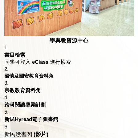
學與教資源中心
1.
書目檢索
同學可登入
eClass
進行檢索
2.
國情及國安教育資料角
3.
宗教教育資料角
4.
跨科閱讀奬勵計劃
5.
新民Hyread電子圖書館
6
新民漂書閣
(影片)