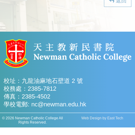
返回
校址：九龍油麻地石壁道 2 號
校務處：2385-7812
傳真：2385-4502
學校電郵: nc@newman.edu.hk
© 2026 Newman Catholic College All
Web Design
by
East Tech
Rights Reserved.