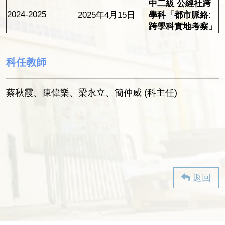
中二級 公經社跨
2024-2025
2025年4月15日
學科「都市脈絡:
跨學科實地考察」
科任教師
蔡秋霞、陳偉樂、梁永立、簡仲威 (科主任)
返回