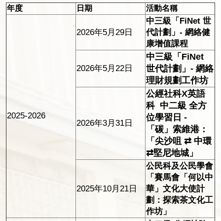
年度
日期
活動名稱
中三級「FiNet 世
2026年5月29日
代計劃」- 網絡健
康增值課程
中三級「FiNet
2026年5月22日
世代計劃」- 網絡
理財規劃工作坊
公經社科X英語
科 中二級 全方
2025-2026
位學習日 -
2026年3月31日
「碳」索維港：
「尖沙咀 ⇄ 中環
⇄堅尼地城」
公民科及公民學會
「賽馬會「何以中
2025年10月21日
華」文化大使計
劃：探索茶文化工
作坊」