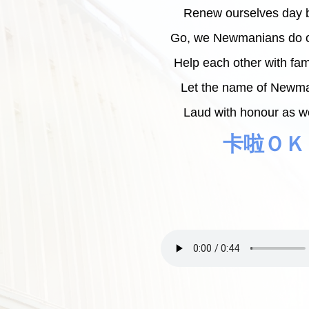
Renew ourselves day b
Go, we Newmanians do o
Help each other with fam
Let the name of Newma
Laud with honour as w
卡啦ＯＫ