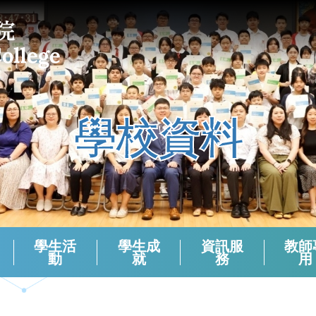
學校資料
學生活
學生成
資訊服
教師
動
就
務
用
課外活動組負責老師 (2024-2025)
校本支援服務(活動)周年檢討
生涯規劃報章資訊站
學生會選舉（2024－2025）
學生會選舉（2025－2026）
領袖生名單2024-2025
領袖生名單2023-2024
領袖生名單2025-2026
English Corner And Activities With NETs
Morning Assembly - English Friday
香港中學文憑考試數學科有關資料