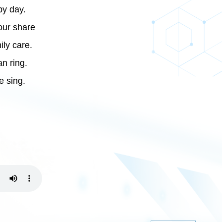
y day.
ur share
ily care.
n ring.
e sing.