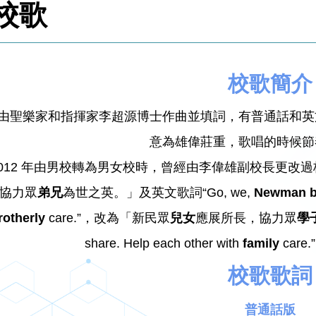
校歌
校歌簡介
由聖樂家和指揮家李超源博士作曲並填詞，有普通話和英
意為雄偉莊重，歌唱的時候節
2012 年由男校轉為男女校時，曾經由李偉雄副校長更改
協力眾
弟兄
為世之英。」及英文歌詞“Go, we,
Newman b
rotherly
care.”，改為「新民眾
兒女
應展所長，協力眾
學
share. Help each other with
family
car
校歌歌詞
普通話版