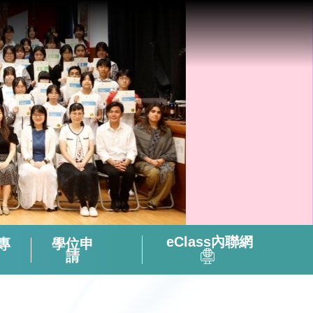
eClass內聯網
專
學位申
請
全方位閱讀能力及氛圍培養策略
「書海說趣」Tuesday Read & Share
香港中學文憑考試化學科有關資料
微調後的課程支援資源套(只供中四級使用)
視像輔助教材(地理名勝) – 十分鐘旅遊
2324活躍及健康的中學校園政策