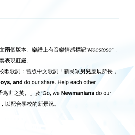
文兩個版本。樂譜上有音樂情感標記
“Maestoso”
，
奏表現莊嚴。
過校歌歌詞：舊版中文歌詞「新民眾
男兒
應展所長，
oys, and
do our share. Help each other
子
為世之英。」及“Go, we
Newmanians
do our
e.”，以配合學校的新景況。