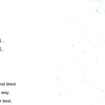
，
。
，
。
長，
英。
，
。
and West
 way,
r best;