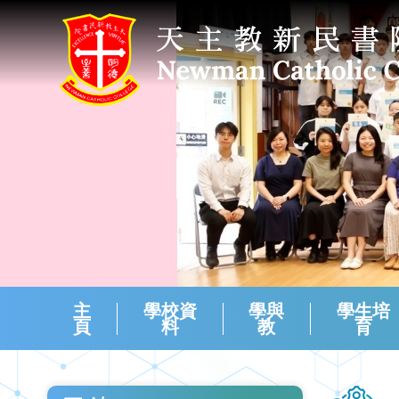
主
學校資
學與
學生培
頁
料
教
育