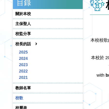
目錄
關於本校
主保聖人
校監分享
本校校歌
校長的話
2025
本校於 
2024
2023
2022
with
b
2021
教師名單
校歌
校曆表