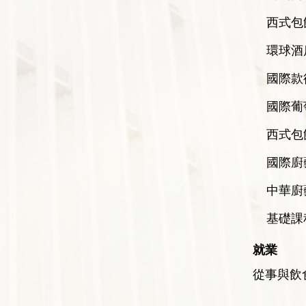
西式包
環球酒
國際款
國際葡
西式包
國際廚
中華廚
基礎課
就業
從事與飲