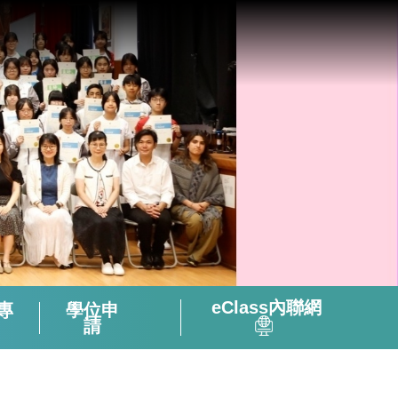
eClass內聯網
專
學位申
請
全方位閱讀能力及氛圍培養策略
「書海說趣」Tuesday Read & Share
香港中學文憑考試化學科有關資料
微調後的課程支援資源套(只供中四級使用)
視像輔助教材(地理名勝) – 十分鐘旅遊
2324活躍及健康的中學校園政策