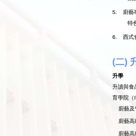
5. 廚藝
特
6. 西
(二)
升學
升讀與食
育學院（I
廚藝及
廚藝高
廚藝高