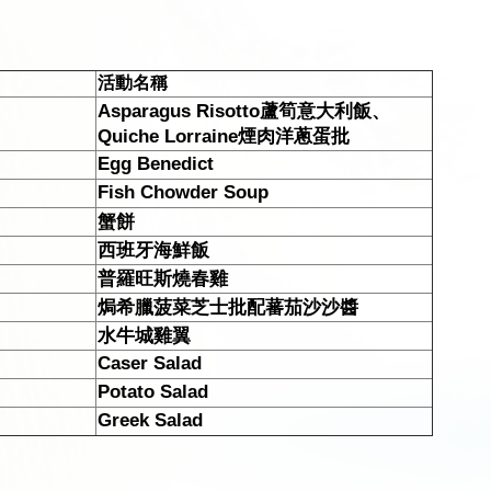
活動名稱
Asparagus Risotto蘆筍意大利飯、
Quiche Lorraine煙肉洋蔥蛋批
Egg Benedict
Fish Chowder Soup
蟹餅
西班牙海鮮飯
普羅旺斯燒春雞
焗希臘菠菜芝士批配蕃茄沙沙醬
水牛城雞翼
Caser Salad
Potato Salad
Greek Salad