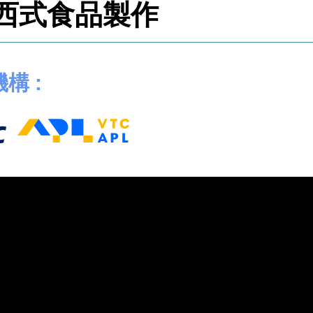
西式食品製作
構 :