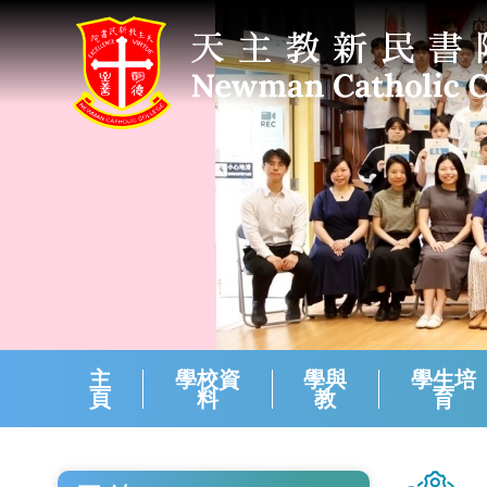
主
學校資
學與
學生培
頁
料
教
育