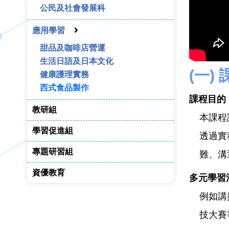
公民及社會發展科
應用學習
甜品及咖啡店營運
生活日語及日本文化
(一)
健康護理實務
西式食品製作
課程目的
教研組
本課程
學習促進組
透過實
專題研習組
難、溝
資優教育
多元學習
例如講
技大賽