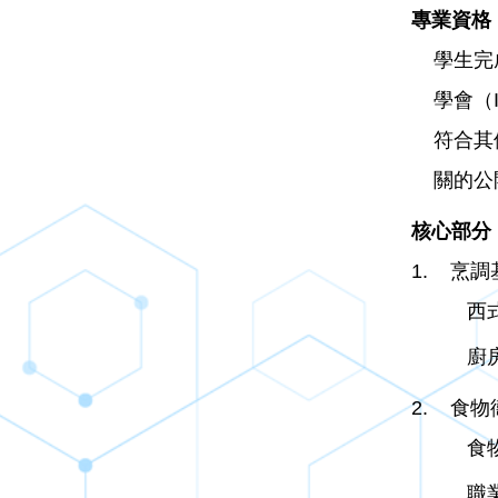
專業資格
學生完
學會（
符合其
關的公
核心部分
1. 烹調
西
廚
2. 食
食
職