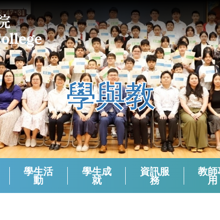
學與教
學生活
學生成
資訊服
教師
動
就
務
用
課外活動組負責老師 (2024-2025)
校本支援服務(活動)周年檢討
生涯規劃報章資訊站
學生會選舉（2024－2025）
學生會選舉（2025－2026）
領袖生名單2024-2025
領袖生名單2023-2024
領袖生名單2025-2026
English Corner And Activities With NETs
Morning Assembly - English Friday
香港中學文憑考試數學科有關資料