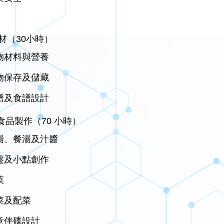
食材（30小時）
物材料與營養
物保存及儲藏
譜及食譜設計
食品製作（70 小時）
湯、餐湯及汁醬
盤及小點創作
菜
菜及配菜
意伴碟設計