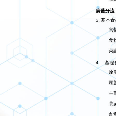
廚藝分流
3. 基本
食
食
菜
4. 基礎
原
頭
主
薯
創