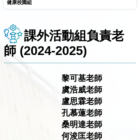
健康校園組
課外活動組負責老
師 (2024-2025)
黎可基老師
虞浩威老師
盧思霖老師
孔慕蓮老師
桑明達老師
何浚匡老師