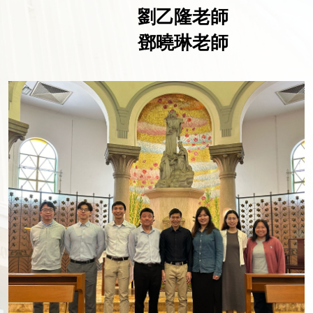
劉乙隆老師
鄧曉琳老師