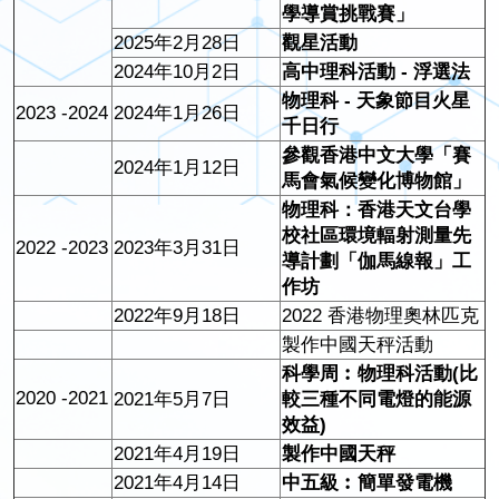
學導賞挑戰賽」
2025年2月28日
觀星活動
2024年10月2日
高中理科活動 - 浮選法
物理科 - 天象節目火星
2023 -2024
2024年1月26日
千日行
參觀香港中文大學「賽
2024年1月12日
馬會氣候變化博物館」
物理科：香港天文台學
校社區環境輻射測量先
2022 -2023
2023年3月31日
導計劃「伽馬線報」工
作坊
2022年9月18日
2022 香港物理奧林匹克
製作中國天秤活動
科學周︰物理科活動(比
2020 -2021
2021年5月7日
較三種不同電燈的能源
效益)
2021年4月19日
製作中國天秤
2021年4月14日
中五級︰簡單發電機