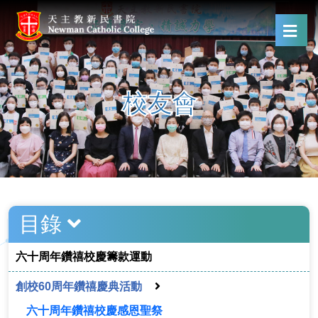
校友會
目錄
六十周年鑽禧校慶籌款運動
創校60周年鑽禧慶典活動
六十周年鑽禧校慶感恩聖祭