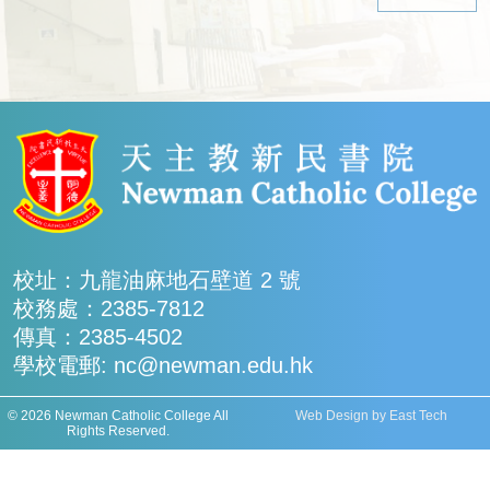
校址：九龍油麻地石壁道 2 號
校務處：2385-7812
傳真：2385-4502
學校電郵: nc@newman.edu.hk
© 2026 Newman Catholic College All
Web Design
by
East Tech
Rights Reserved.