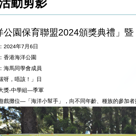
活動剪影
洋公園保育聯盟2024頒獎典禮」
2024年7月6日
：香港海洋公園
：海馬同學會成員
碳呀，唔該！」日
大獎-中學組—季軍
遊戲攤位—「海洋小幫手」，向不同年齡、種族的參加者