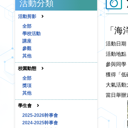
活動分類
活動剪影
全部
「海
學校活動
講座
活動日期：
參觀
活動地點
其他
參與同學
校園動態
獲得「低
全部
大氣活動
獎項
其他
當日舉辦
學生會
2025-2026幹事會
2024-2025幹事會