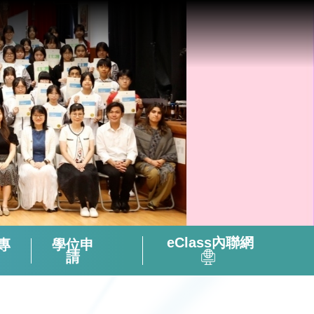
eClass內聯網
專
學位申
請
全方位閱讀能力及氛圍培養策略
「書海說趣」Tuesday Read & Share
香港中學文憑考試化學科有關資料
微調後的課程支援資源套(只供中四級使用)
視像輔助教材(地理名勝) – 十分鐘旅遊
2324活躍及健康的中學校園政策