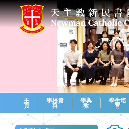
主
學校資
學與
學生培
頁
料
教
育