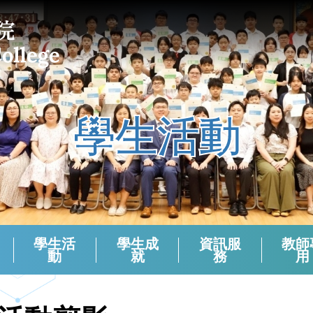
學生活動
學生活
學生成
資訊服
教師
動
就
務
用
課外活動組負責老師 (2024-2025)
校本支援服務(活動)周年檢討
生涯規劃報章資訊站
學生會選舉（2024－2025）
學生會選舉（2025－2026）
領袖生名單2024-2025
領袖生名單2023-2024
領袖生名單2025-2026
English Corner And Activities With NETs
Morning Assembly - English Friday
香港中學文憑考試數學科有關資料