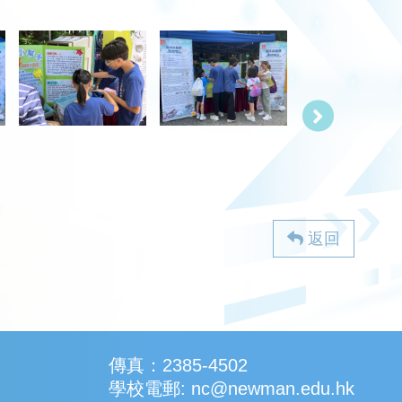
返回
傳真：2385-4502
學校電郵: nc@newman.edu.hk