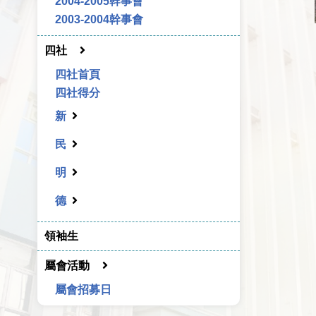
2004-2005幹事會
2003-2004幹事會
四社
四社首頁
四社得分
新
民
明
德
領袖生
屬會活動
屬會招募日