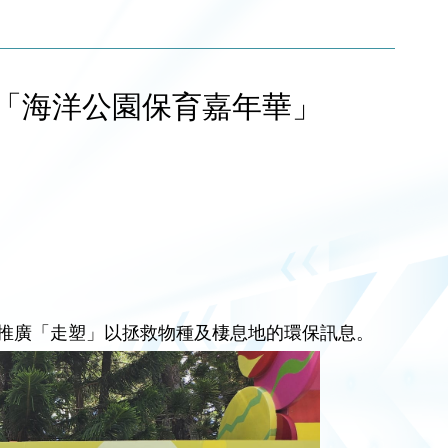
暨「海洋公園保育嘉年華」
推廣「走塑」以拯救物種及棲息地的環保訊息。