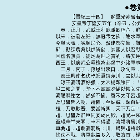
●卷
    　　【晉紀三十四】　起重光赤奮若，盡玄黓攝提格，凡二年。
    　　 安皇帝丁隆安五年（辛丑，公元四零一年）
    春，正月，武威王利鹿孤欲稱帝，群臣皆勸之。安國將軍瑜勿侖曰：「吾國自上世
以來，被發左衽，無冠帶之飾，逐水草遷徙，無城郭室廬，故能雄視沙漠，抗衡中夏。
今舉大號，誠順民心。然建都立邑，難以避患，儲畜倉庫，啟敵人心。不如處晉民於城
郭，勸課農桑以供資儲，帥國人以習戰射。鄰國弱則乘之，強則避之，此久長之良策也。
且虛名無實，徒足為世之質的，將安用之！」利鹿孤曰：「安國之言是也。」乃更稱河
西王，以廣武公辱檀為都督中外諸軍事、涼州牧、錄尚書事。
    二月，丙子，孫恩出浹口，攻句章，不能拔。劉牢之擊之，恩復走入海。
    秦王興使乞伏乾歸還鎮苑川，盡以其故部眾配之。
    涼王纂嗜酒好獵，太常楊穎諫曰：「陛下應天受命，當以道守之。今疆宇日蹙，崎
嶇二嶺之間，陛下不兢兢夕惕以恢弘先業，而沈湎游畋，不以國家為事，臣竊危之。」
纂遜辭謝之，然猶不悛。番禾太守呂超擅擊鮮卑思盤，思盤遣其弟乞珍訴於纂，纂命超
及思盤皆入朝。超懼，至姑臧，深自結於殿中監杜尚。纂見超，責之曰：「卿恃兄弟桓
桓，乃敢欺吾。要當斬卿，天下乃定！」超頓首謝。纂本以恐愒超，實無意殺之。因引
超、思盤及群臣同宴於內殿。超兄中領軍隆數勸纂酒，纂醉，乘步挽車，將超等游禁中。
至琨華堂東閣，車不得過，纂親將竇川、駱騰倚劍於壁，推車過閤。超取劍擊纂，纂下
車禽超，超刺纂洞胸；川、騰與超格戰，超殺之。纂後楊氏命禁兵討超，杜尚止之，皆
捨仗不戰。將軍魏益多入，取纂首，楊氏曰：「人已死，如土石，無所復知，何忍復殘
其形骸乎！」益多罵之，遂取纂首以徇，曰：「纂違先帝之命，殺太子而自立，荒淫暴
虐。番禾太守超順人心而除之，以安宗廟。凡我士庶，同茲休慶！」
    纂叔父巴西公佗、弟隴西公緯皆在北城。或說緯曰：「超為逆亂，公以介弟之親，
仗大義而討之。姜紀、焦辨在南城，楊桓、田誠在東苑，皆吾黨也，何患不濟！」緯嚴
兵欲與佗共擊超。佗妻梁氏止之曰：「緯、超俱兄弟之子，何為捨超助緯，自為禍首
乎！」佗乃謂緯曰：「超舉事已成，據武庫，擁精兵，圖之甚難。且吾老矣，無能為
也。」超弟邈有寵於緯，說緯曰：「纂賊殺兄弟，隆、超順人心而討之，正欲尊立明公
耳。方今明公先帝之長子，當主社稷，人無異望，夫復何疑！」緯信之，乃與隆、超結
盟，單馬入城；超執而殺之。讓位與隆，隆有難色。超曰：「今如乘龍上天，豈可中
下！」隆遂即天王位，大赦，改元神鼎。尊母衛氏為太后；妻楊氏為後；以超為都督中
外諸軍事、輔國大將軍、錄尚書書事，封安定公；謚纂曰靈帝。
    纂後楊氏將出宮，超恐其挾珍寶，命索之。楊氏曰：「爾兄弟不義，手刃相屠。我
旦夕死人，安用寶為！」超又問玉璽所在，楊氏曰：「已毀之矣。」後有美色，超將納
之，謂其父右僕射桓曰：「後若自殺，禍及卿宗！」桓以告楊氏。楊氏曰：「大人賣女
與氐以圖富貴，一之謂甚，其可再乎！」遂自殺，謚曰穆後。桓奔河西王利鹿孤，利鹿
孤以為左司馬。
    三月，孫恩北趣海鹽，劉裕隨而拒之，築城於海鹽故治。恩日來攻城，裕屢擊破之，
斬其將姚盛。城中兵少不敵，裕夜偃旗匿眾，明晨開門，使羸疾數人登城。賊遙問劉裕
所在，曰：「夜已走矣。」賊信之，爭入城。裕奮擊，大破之。恩知城不可拔，乃進向
滬瀆，裕復棄城追之。
    海鹽令鮑陋遣子嗣之帥吳兵一千，請為前驅。裕曰：「賊兵甚精，吳人不習戰，若
前驅失利，必敗我軍；可在後為聲勢。」嗣之不從。裕乃多伏旗鼓，前驅既交，諸伏皆
出。裕舉旗鳴鼓，賊以為四面有軍，乃退。嗣之追之，戰沒。裕且戰且退，所領死傷且
盡，至向戰處，令左右脫取死人衣以示閒暇。賊疑之，不敢逼。裕大呼更戰，賊懼而退，
裕乃引歸。
    河西王利鹿孤伐涼，與涼王隆戰，大破之，徙二千餘戶而歸。
    夏，四月，辛卯，魏人罷鄴行台，以所統六郡置相州，以庾岳為刺史。
    乞伏乾歸至苑川，以邊芮為長名，王松壽為司馬，公卿、將帥皆降為僚佐偏裨。
    北涼王業憚沮渠蒙遜勇略，欲遠之；蒙遜亦深自晦匿，業以門下侍郎馬權代蒙遜為
張掖太守。權素豪雋，為業所親重，常輕侮蒙遜。蒙遜譖之於業曰：「天下不足慮，惟
當憂馬權耳。」業遂殺權。
    蒙遜謂沮渠男成曰：「段公無鑒斷之才，非撥亂之主，向所憚者惟索嗣、馬權。今
皆已死，蒙遜欲降之以奉兄，何如？」男成曰：「業本孤客，為吾家所立，恃吾兄弟，
猶魚之有水。夫人親信我而圖之，不祥。蒙遜乃求為西安太守。業喜其出外，許之。
    蒙遜與男成約同祭蘭門山，而陰使司馬許鹹告業曰：「男成欲以取假日為亂。若求
祭蘭門山，臣言驗矣。」至期，果然。業收男成，賜死。男成曰：「蒙遜先與臣謀反，
臣以兄弟之故。隱而不言。今以臣在，恐部眾不從，故約臣祭山而返誣臣，其意欲王之
殺臣也。乞詐言臣死，暴臣罪惡，蒙遜必反；臣然後奉王命而討之，無不克矣。」業不
聽，殺之。蒙遜泣告眾曰：「男成忠於段王，而段王無故枉殺之，諸君能為報仇乎？且
始者共立段王，欲以安眾耳，今州土紛亂，非段王所能濟也。」男成素得眾心，眾皆憤
泣爭奮，比至氐池，眾逾一萬。鎮軍將軍臧莫孩帥所部降之，羌、胡多起兵應蒙遜者。
蒙遜進壁侯塢。
    業先疑右將軍田昂，囚之；至是召昂，謝而赦之，使與武衛將軍梁中庸共討蒙遜。
別將王豐孫言於業曰：「西平諸田，世有反者。昂貌恭而心險，不可信也。」業曰：
「吾疑之久矣，但非昂無可以討蒙遜者。」昂至侯塢，帥騎五百降於蒙遜，業軍遂潰，
中庸亦詣蒙遜降。
    五月，蒙遜至張掖，田昂兄子承愛斬關內之，業左右皆散。蒙遜至，業謂蒙遜曰：
「孤孑然一己，為君家所推，願□餘命，使得東還與妻子相見。」蒙遜斬之。
    業，儒素長者，無他權略，威禁不行，群下擅命；尤信卜筮、巫覡，故至於敗。
    沮渠男成之弟富占、將軍俱累帥戶五百降於河西王利鹿孤。累，石子之子也。
    孫恩陷滬瀆，殺吳國內史袁崧，死者四千人。
    涼王隆多殺豪望以立威名，內外囂然。人不自保。魏安人焦朗遣使說秦隴西公碩德
曰：「呂氏自武皇棄世，兄弟相攻，政綱不立，競為威虐。百姓饑饉，死者過半。今乘
其纂奪之際，取之易於返掌，不可失也。」碩德言於秦王興，帥步騎六萬伐涼，乞伏乾
歸帥騎七千從之。
    六月，甲戌，孫恩浮海奄至丹徒，戰士十餘萬，樓船千餘艘，建康震駭。乙亥，內
外戒嚴，百官入居省內。冠軍將軍高素等守石頭，輔國將軍劉襲柵斷淮口，丹陽尹司馬
恢之戍南岸，冠軍將軍桓謙等備白石，左衛將軍王嘏等屯中堂，征豫州刺史譙王尚之入
衛京師。
    劉牢之自山陰引兵邀擊恩，未至而恩已過，乃使劉裕自海鹽入援。裕兵不滿千人，
倍道兼行，與恩俱至丹徒。裕眾既少，加以涉遠疲勞，而丹徒守軍莫有鬥志。恩帥眾鼓
噪，登蒜山，居民皆荷擔而立。裕帥所領奔擊，大破之，投崖赴水死者甚眾，恩狼狽僅
得還船。然恩猶恃其眾，尋復整兵徑向京師。後將軍元顯帥兵拒戰，頻不利。會稽王道
子無他謀略，唯日禱蔣侯廟。恩來漸近，百姓恟懼。譙王尚之帥精銳馳至，逕屯積弩堂。
恩樓船高大，溯風不得疾行，數日乃至白石。恩本以諸軍分散，欲掩不備；既而知尚之
在建康，復聞劉牢之已還，至新洲，不敢進而去，浮海北走郁洲。恩別將攻陷廣陵，殺
三千人。寧朔將軍高雅之擊恩於郁洲，為恩所執。
    桓玄厲兵訓卒，常伺朝廷之隙，聞孫恩逼京師，建牙聚眾，上疏請討之。元顯大懼。
會恩退，元顯以詔書止之，玄乃解嚴。
    梁中庸等共推沮渠蒙遜為大都督、大將軍、涼州牧、張掖公，赦其境內，改元永安。
蒙遜署從兄伏奴為張掖太守、和平侯，弟挐為建忠將軍、都谷侯，田昂為西郡太守，臧
莫孩為輔國將軍，房晷、梁中庸為左、右長史，張騭、謝正禮為左右司馬。擢任賢才，
文武鹹悅。
    河西王利鹿孤命群臣極言得失。西曹從事史暠曰：「陛下命將出征，往無不捷。然
不以綏寧為先，唯以徙民為務；民安土重遷，故多離叛，此所以斬將拔城而地不加廣
也。」利鹿孤善之。
    秋，七月，魏兗州刺史長孫肥將步騎二萬南徇許昌，東至彭城，將軍劉該降之。
    秦隴西公碩德自金城濟河，直趣廣武，河西王利鹿孤攝廣武守軍避之。秦軍至姑臧，
涼王隆遣輔國大將軍超、龍驤將軍邈等逆戰，碩德大破之，生擒邈，俘斬萬計。隆嬰城
固守，巴西公佗帥東苑之眾二萬五千降於秦。西涼公暠、河西王利鹿孤、沮渠蒙遜各遣
使奉表入貢於秦。
    初，涼將姜紀降於河西王利鹿孤，廣武公辱檀與論兵略，甚愛重之，坐則連席，出
則同車，每談論，以夜繼晝。利鹿孤謂辱檀曰：「姜紀信有美才，然視候非常，必不久
留於此，不如殺之。紀若入秦，必為人患。」辱檀曰：「臣以布衣之交待紀，紀必不相
負也。」八月，紀將數十騎奔秦軍，說碩德曰：「呂隆孤城無援，明公以大軍臨之，其
勢必請降；然彼徙文降而已，未肯遂服也。請給紀步騎三千，與王松匆因焦朗、華純之
眾，伺其釁隙，隆不足取也。不然，今禿髮在南，兵強國富，若兼姑臧而據之，威勢益
盛，沮渠蒙遜、李暠不能抗也，必將歸之，如此，則為國家之大敵矣。」碩德乃表紀為
武威太守。配兵二千，屯據晏然。
    秦王興聞楊桓之賢而征之，利鹿孤不敢留。
    詔以劉裕下邳太守，討孫恩於郁洲，累戰，大破之。恩由是衰弱，復緣海南走，裕
亦隨而邀擊之。
    燕王盛懲其父寶以懦弱失國，務峻威刑，又自矜聰察，多所猜忌，群臣有纖介之嫌，
皆先事誅之。由是宗親、勳舊，人不自保。丁亥，左將軍慕容國與殿上將軍秦輿、段贊
謀帥禁兵襲盛，事發，死者五百餘人。壬辰夜，前將軍段璣與秦輿之子興、段贊之子泰
潛於禁中鼓噪大呼。盛聞變，帥左右出戰，賊眾逃潰。璣被創，匿廂屋間。俄有一賊從
暗中擊盛，盛被傷，輦升前殿，申約禁衛，事寧而卒。
    中壘將軍慕容拔、冗從僕射郭仲白太后丁氏，以為國家多難，宜立長君。時眾望在
盛弟司徒、尚書令、平原公元，而河間公熙素得幸於丁氏，丁氏乃廢太子定，密迎熙入
宮。明旦，群臣入朝，始知有變，因上表勸進於熙。熙以讓元，元不敢當。癸巳，熙即
天王位，捕獲段璣等，皆夷三族。甲午，大赦。丙申，平原公元以嫌賜死。閏月，辛酉，
葬盛於興平陵，謚曰昭武皇帝，廟號中宗。丁氏送葬未還，中領軍慕容提、步軍校尉張
佛等謀立故太子定，事覺，伏誅，定亦賜死。丙寅，大赦，改元光始。
    秦隴西公碩德圍姑臧累月，東方之人在城中者多謀外叛，魏益多復誘扇之，欲殺涼
王隆及安定公超，事發，坐死者三百餘家。碩德撫納夷、夏，分置守宰，節食聚粟。為
持久之計。
    涼之群臣請與秦連和，隆不許。安守公超曰：「今資儲內竭，上下嗷嗷，雖使張、
陳復生，亦無以為策。陛下當思權變屈伸，何愛尺書、單使為卑辭以退敵！敵去之後，
修德政以息民，若卜世未窮，何憂舊業之不復！若天命去矣，亦可以保全宗族。不然，
坐守困窮，終將何如！」隆乃從之，九月，遣使請降於秦。碩德表隆為鎮西大將軍、涼
州刺史、建康公。隆遣子弟及文武舊臣慕容築、楊穎等五十餘家入質於長安。碩德軍令
嚴整，秋毫不犯，祭先賢，禮名士，西土悅之。
    沮渠蒙遜所部酒泉、涼寧二郡叛降於西涼，又聞呂隆降秦，大懼，遣其弟建忠將軍
挐、牧府長史張潛見碩德於姑臧，請帥其眾東遷。碩德喜，拜潛張掖太守，挐建康太守。
潛勸蒙遜東遷。挐私謂蒙遜曰：「姑臧未拔，呂氏猶存，碩德糧盡將還，不能久也。何
為自棄土宇，受制於人乎！」臧莫孩亦以為然。
    蒙遜遣子奚念為質於河西王利鹿孤，利鹿孤不受，曰：「奚念年少，可遣挐也。」
冬，十月，蒙遜復遣使上疏於利鹿孤曰：「臣前遣奚念具披誠款，而聖旨未昭，復征弟
挐。臣竊以為苟有誠信，則子不為輕；若其不信，則弟不為重。今寇難未夷，不獲奉詔，
願陛下亮之。」利鹿孤怒，遣張松侯俱延、興城侯文支將騎一萬襲蒙遜，至萬歲臨松，
執蒙遜從弟鄯善苟子，虜其民六千餘戶。蒙遜從叔孔遮入朝於利鹿孤，許以挐為質。利
鹿孤乃歸其所掠，召俱延等還。文支，利鹿孤之弟也。
    南燕主備德宴群臣於延賢堂，酒酣，謂君臣曰：「朕可方自古何等主？」青州刺史
鞠仲曰：「陛下中興聖主，少康、光武之儔。」備德顧左右賜仲帛千匹，仲以所賜多，
辭之。備德曰：「卿知調朕，朕不知調卿邪！卿所以非實，故朕亦以虛言賞卿耳。」韓
范進曰：「天子無戲言。今日之論，君臣俱失。」備德大悅，賜范絹五十匹。
    備德母及兄納皆在長安，備德遣平原人杜弘往訪之。弘曰：「臣至長安，若不奉太
後動止，當西如張掖，以死為效。臣父雄年逾六十，乞本縣之祿以申烏鳥之情。」中書
令張華曰：「杜弘未行而求祿，要君之罪大矣。」備德曰：「弘為君迎母，為父求祿，
忠孝備矣，何罪之有！」以雄為平原令。弘至張掖，為盜所殺。
    十一月，劉裕追孫恩至滬瀆、海鹽，又破之，俘斬以萬數，恩遂自浹口遠竄入海。
    十二月，辛亥，魏主珪遣常山王遵、定陵公和跋帥眾五萬襲沒弈干於高平。
    乙卯，魏虎威將軍宿沓干伐燕，攻令支；乙丑，燕中領軍宇文拔救之。壬午，宿沓
干拔令支而戍之。
    呂超攻姜紀，不克，遂攻焦朗。朗遣其弟子嵩為質於河西王利鹿孤以請迎，利鹿孤
遣車騎將軍辱檀赴之。比至，超已退，朗閉門拒之。何檀怒，將攻之，鎮北將軍俱延諫
曰：「安土重遷，人之常情。朗孤城無食，今年不降，後年自服，何必多殺士卒以攻之！
若其不捷，彼必去從他國。棄州境士民以資鄰敵，非計也；不如以善言諭之。」檀乃與
朗連和，遂曜兵姑臧，壁於胡阬。
    辱檀知呂超必來斫營，畜火以待之。超夜遣中{畾土}將軍王集帥精兵二千斫辱檀營，
辱檀徐嚴不起。集入壘中，內外皆舉火，光照如晝；縱兵擊之，斬集及甲首三百餘級。
呂隆懼，偽與檀通好，請於苑內結盟，辱檀遣俱延入盟，俱延疑其有伏，毀苑牆而入。
超伏兵擊之，俱延失馬步走，水夌江將軍郭祖力戰拒之，俱延乃得免。辱檀怒，攻其昌
松太守孟示韋於顯美。隆遣廣武將軍荀安國、寧遠將軍石可帥騎五百救之。安國等憚辱
檀之強，遁還。
    桓玄表其兄偉為江州刺史，鎮夏口；司馬刁暢為輔國將軍、督八郡軍事，鎮襄陽；
遣其將皇甫敷、馮該戍湓口。移沮、漳蠻二千戶於江南，立武寧郡；更招集流民，