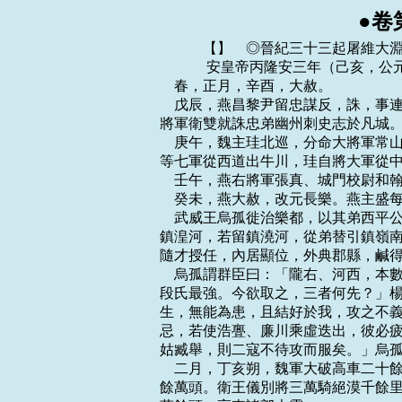
●卷
    　　【】　◎晉紀三十三起屠維大淵獻，盡上章困敦，凡二年。
    　　 安皇帝丙隆安三年（己亥，公元三三九年）
    春，正月，辛酉，大赦。
    戊辰，燕昌黎尹留忠謀反，誅，事連尚書令東陽公根、尚書段成，皆坐死；遣中衛
將軍衛雙就誅忠弟幽州刺史志於凡城。以衛將軍平原公元為司徒、尚書令。
    庚午，魏主珪北巡，分命大將軍常山王遵等三軍東道出長川，鎮北將軍高涼王樂真
等七軍從西道出牛川，珪自將大軍從中道出駮髯水以襲高車。
    壬午，燕右將軍張真、城門校尉和翰坐謀反誅。
    癸未，燕大赦，改元長樂。燕主盛每十日一自決獄，不加拷掠，多得其情。
    武威王烏孤徙治樂都，以其弟西平公利鹿孤鎮安夷，廣武公辱檀鎮西平，叔父素渥
鎮湟河，若留鎮澆河，從弟替引鎮嶺南，洛回鎮廉川，從叔吐若留鎮浩亹；夷、夏俊傑，
隨才授任，內居顯位，外典郡縣，鹹得其宜。
    烏孤謂群臣曰：「隴右、河西，本數郡之地，遭亂分裂至十餘國，呂氏、乞伏氏、
段氏最強。今欲取之，三者何先？」楊統曰：「乞伏氏本吾之部落，終當服從。段氏書
生，無能為患，且結好於我，攻之不義。呂光衰耄，嗣子微弱，纂、弘雖有才而內相猜
忌，若使浩亹、廉川乘虛迭出，彼必疲於奔命，不過二年，兵勞民困，則姑臧可圖也。
姑臧舉，則二寇不待攻而服矣。」烏孤曰：「善。」
    二月，丁亥朔，魏軍大破高車二十餘部，獲七萬餘口，馬三十餘萬匹，牛羊百四十
餘萬頭。衛王儀別將三萬騎絕漠千餘里，破其七部，獲二萬餘口，馬五萬餘匹，牛羊二
萬餘頭。高車諸部大震。
    林邑王范達陷日南、九真，遂寇交趾，太守杜瑗擊破之。
    庚戌，魏徵虜將軍庾岳破張超於勃海，斬之。
    段業即涼王位，改元天璽。以沮渠蒙遜為尚書左丞，梁中庸為右丞。
    魏主珪大獵於牛川之南，以高車人為圍，周七百餘里；因驅其禽獸，南抵平城，使
高車築鹿苑，廣數十裡。三月，己未，珪還平城。
    甲子，珪分尚書三十六曹及外署，凡置三百六十曹，令八部大夫主之。吏部尚書崔
宏通署三十六曹，如令、僕統事。置五經博士，增國子太學生員合三千人。
    珪問博士李先曰：「天下何物最善，可以益人神智？」對曰：「莫若書籍。」珪曰：
「書籍凡有幾何，如何可集？」對曰：「自書契以來，世有滋益，以至於今，不可勝計。
苟人主所好，何憂不集！」珪從之，命郡縣大索書籍，悉送平城。
    初，秦王登之弟廣帥眾三千依南燕王德，德以為冠軍將軍，處之乞活堡。會熒惑守
東井，或言秦當復興，廣乃自稱為秦王，擊南燕北地王鐘，破之。是時，滑台孤弱，土
無十城，眾不過一萬，鐘既敗，附德者多去德而附廣。德乃留魯陽王和守滑台，自帥眾
討廣，斬之。
    燕主寶之至黎陽也，魯陽王和長史李辨勸和納之，和不從。辨懼，故潛引晉軍至管
城，欲因德出戰而作亂。既而德不出，辨愈不自安。及德討苻廣，辨復勸和反。和不從，
辨乃殺和，以滑台降魏。魏行台尚書和跋在鄴，帥輕騎自鄴赴之。既至，辨悔之，閉門
拒守。跋使尚書郎鄧暉說之，辨乃開門內跋，跋悉收德宮人府庫。德遣兵擊跋，跋逆擊，
破之，又破德將桂陽王鎮，俘獲千餘人。陳、穎之民多附於魏。
    南燕右衛將軍慕容雲斬李辨，帥將士家屬二萬餘口出滑台赴德。德欲攻滑台，韓范
曰；「向也魏為客，吾為主人；今也吾為客，魏為主人。人心危懼，不可復戰，不如先
據一方，自立基本，乃圖進取。」張華曰：「彭城，楚之舊都，可攻而據之。」北地王
鐘等皆勸德攻滑台。尚書潘聰曰：「滑台四通八達之地，北有魏，南有晉，西有秦，居
之未嘗一日安也。彭城土曠人稀，平夷無險，且晉之舊鎮，未易可取。又密邇江、淮，
夏秋多水。乘舟而戰者，吳之所長，我之所短也。青州沃野二千里，精兵十餘萬，左有
負海之饒，右有山河之固，廣固城曹嶷所築，地形阻峻，足為帝王之都。三齊英傑，思
得明主以立功於世久矣。辟閭渾昔為燕臣，今宜遣辨士馳說於前，大兵繼踵於後，若其
不服，取之如拾芥耳。既得其地，然後閉關養銳，伺隙而動，此乃陛下之關中、河內
也。」德猶豫未決。沙門竺朗素善占候，德使牙門蘇撫問之，朗曰：「敬覽三策，潘尚
書之議，興邦之言也。且今歲之初，彗星起奎、婁，掃虛、危；彗者，除舊布新之象，
奎、婁為魯，虛、危為齊。宜先取兗州，巡撫琅邪，至秋乃北徇齊地，此天道也。」撫
又密問以年世，朗以《周易》筮之曰：「燕衰庚戌，年則一紀，世則及子。」撫還報德，
德乃引師而南，兗州北鄙諸郡縣皆降之。德置守宰以撫之，禁軍士無得虜掠。百姓大悅，
牛酒屬路。
    丙子，魏主珪遣建義將軍庾真、越騎校尉奚斤擊庫狄、宥連、侯莫陳三部，皆破之，
追奔至大峨谷，置戍而還。
    己卯，追尊帝所生母陳夫人為德皇太后。
    夏，四月，鮮卑疊掘河內帥戶五千降於西秦。西秦王乾歸以河內為疊掘都統，以宗
女妻之。
    甲午，燕大赦。
    會稽王道子有疾，且無日不醉。世子元顯知朝望去之，乃諷朝廷解道子司徒、揚州
刺史。乙未，以元顯為揚州刺史。道子醒而後知之，大怒，無如之何。元顯以廬江太守
會稽張法順為謀主，多引樹親黨，朝貴皆畏事之。
    燕散騎常侍餘超、左將軍高和等坐謀反誅。
    涼太子紹、太原公纂將兵伐北涼，北涼王業求救於武威王烏孤，烏孤遣驃騎大將軍
利鹿孤及楊軌救之。業將戰，沮渠蒙遜諫曰：「楊軌恃鮮卑之強，有窺窬之志，紹、纂
深入，置兵死地，不可敵也。今不戰則有泰山之安，戰則有累卵之危。」業從之，案兵
不戰。紹、纂引兵歸。
    六月，烏孤以利鹿孤為涼州牧，鎮西平，召車騎大將軍辱檀入錄府國事。
    會稽世子元顯自以少年，不欲頓居重任；戊子，以琅邪王德文為司徒。
    魏前河間太守范陽盧溥帥其部曲數千家，就食漁陽，遂據有數郡。秋，七月，己未，
燕主盛遣使拜溥幽州刺史。
    辛酉，燕主盛下詔曰：「法例律，公侯有罪，得以金帛贖，此不足以懲惡而利於王
府，甚無謂也。自今皆令立功以自贖。勿復輸金帛。
    西秦丞相南川宣公出連乞都卒。
    秦齊公崇、鎮東將軍楊佛嵩寇洛陽，河南太守隴西辛恭靖嬰城固守。雍州刺史楊佺
期遣使求救於魏常山王遵，魏主珪以散騎侍郎西河張濟為遵從事中郎以報之。佺期問於
濟曰：「魏之伐中山，戎士幾何？」濟曰：「四十餘萬」。佺期曰：「以魏之強，小羌
不足滅也。且晉之與魏，本為一家，今既結好，義無所隱。此間兵弱糧寡，洛陽之救，
恃魏而已。若其保全，必有厚報；若其不守，與其使羌得之，不若使魏得之。」濟還報。
八月，珪遣太尉穆崇將六萬騎往救之。
    燕遼西太守李朗在郡十年，威行境內，恐燕主盛疑之，累征不赴。以其家在龍城，
未敢顯叛，陰召魏兵，許以郡降魏；遣使馳詣龍城，廣張寇勢。盛曰：「此必詐也。」
召使者詰問，果無事實。盛盡滅朗族，丁酉，遣輔國將軍李旱討之。
    初，魏奮武將軍張袞以才謀為魏主珪所信重，委以腹心。珪問中州士人於袞，袞薦
盧溥及崔逞，珪皆用之。
    珪圍中山，久未下，軍食乏，問計於群臣。逞為御史中丞，對曰：「桑椹可以佐糧。
飛鴞食椹而改音，詩人所稱也。」珪雖用其言，聽民以椹當租，然以逞為侮慢，心銜之。
秦人寇襄陽，雍州刺史郗恢以書求救於魏常山王遵曰：「覽兄虎步中原。」珪以恢無君
臣之禮，命袞及逞為復書，必貶其主。兗、逞謂帝為貴主，珪怒曰：「命汝貶之，而謂
之『貴主』，何如『賢兄』也！」逞之降魏也，以天下方亂，恐我復遺種，使其妻張氏
與四子留冀州，逞獨與幼子賾詣平城，所留妻子遂奔南燕。珪並以是責逞，賜逞死。盧
溥受燕爵命，侵掠魏郡縣，殺魏幽州刺史封沓干。珪謂袞所舉皆非其人，黜袞為尚書令
史。袞乃闔門不通人事，惟手校經籍，歲餘而終。
    燕主寶之敗也，中書令、民部尚書封懿降於魏。珪以懿為給事黃門侍郎、都坐大官。
珪問懿以燕氏舊事，懿應對疏慢，亦坐廢於家。
    武威王禿髮烏孤醉，走馬傷脅而卒，遺令立長君。國人立其弟利鹿孤，謚烏孤曰武
王，廟號列祖。利鹿孤大赦，徙治西平。
    南燕王德遣使說幽州刺史辟閭渾，欲下之，渾不從。德遣北地王鐘帥步騎二萬擊之，
德進據琅邪，徐、兗之民歸附者十餘萬。德自琅邪引兵而北，以南海王法為兗州刺史，
鎮梁父。進攻莒城，守將任安委城走。德以潘聰為徐州刺史，鎮莒城。蘭汗之亂，燕吏
部尚書封孚南奔辟閭渾，渾表為勃海太守；及德至，孚出降，德大喜曰：「孤得青州不
為喜，喜得卿耳！」遂委以機密。北地王鐘傳檄青州諸郡，諭以禍福，辟閭渾徙八千餘
家入守廣固，遣司馬崔誕戊薄荀固，平原太守張豁戌柳泉；誕、豁承檄皆降於德。渾懼，
攜妻子奔魏，德遣射聲校尉劉綱追之，及於莒城，斬之。渾子道秀自詣德，請與父俱死。
德曰：「父雖不忠，而子能孝。」特赦之。渾參軍張瑛為渾作檄，辭多不遜，德執而讓
之。瑛神色自若，徐曰：「渾之有臣，猶韓信之有蒯通。通遇漢祖而生，臣遭陛下而死。
比之古人，竊為不幸耳！」德殺之。遂定都廣固。
    燕李旱行至建安，燕主盛急召之，君臣莫測其故。九月，辛未，復遣之。李朗聞其
家被誅，擁二千餘戶以自固；及聞旱還，謂有內變，不復設備，留其子養守令支，自迎
魏師於北平。壬子，旱襲令支，克之，遣廣威將軍孟廣平追及朗於無終，斬之。
    秦主興以災異屢見，降號稱王，下詔令群公、卿士、將牧、守宰各降一等；大赦，
改元弘始。存問孤貧，舉拔賢俊，簡省法令，清察獄訟，守令之有政跡者賞之，貪殘者
誅之，遠近肅然。
    冬，十月，甲午，燕中衛將軍衛雙有罪，賜死。李旱還，聞雙死，懼，棄軍而亡，
至板陘，復還歸罪。燕主盛復其爵位，謂侍中孫勍曰：「旱為將而棄軍，罪在不赦。然
昔先帝蒙塵，骨肉離心，公卿失節，惟旱以宦者忠勤不懈，始終如一，故吾念其功而赦
之耳。
    辛恭靖固守百餘日，魏救未至，秦兵拔洛陽，獲恭靖。恭靖見秦王興，不拜，曰：
「吾不為羌賊臣！」興囚之，恭靖逃歸。自淮、漢以北，諸城多請降，送任於秦。
    魏主珪以穆崇為豫州刺史，鎮野王。
    會稽世子元顯，性苛刻，生殺任意；發東土諸郡免奴為客者，號曰樂屬，移置京師，
以充兵役，東土囂然苦之。
    孫恩因民心騷動，自海島帥其黨殺上虞令，遂攻會稽。會稽內史王凝之，羲之之子
也，世奉天師道，不出兵，亦不設備，日於道室稽顙跪咒。官屬請出兵討恩，凝之曰：
「我已請大道，借鬼兵守諸津要，各數萬，賊不足憂也。」及恩漸近，乃聽出兵，恩已
至郡下。甲寅，恩陷會稽，凝之出走，恩執而殺之，並其諸子。凝之妻謝道蘊，弈之女
也，聞寇至，舉措自若，命婢肩輿，抽刀出門，手殺數人，乃被執。吳國內史桓謙、臨
海太守新秦王崇、義興太守魏隱皆棄郡走。於是會稽謝金鹹，吳郡陸瑰、吳興丘尪、義
興許充之、臨海周冑、永嘉張永等及東陽、新安凡八郡人，一時起兵，殺長吏以應恩，
旬日之中，眾數十萬。吳興太守謝邈、永嘉太守司馬逸、嘉興公顧胤、南康公謝明慧、
黃門郎謝沖、張琨、中書郎孔道等皆為恩黨所殺。邈、沖，皆安之弟子也。時三吳承平
日久，民不習戰，故郡縣兵皆望風奔潰。恩據會稽，自稱征東將軍，逼人士為官屬，號
其黨曰「長生人」，民有不與之同者，戮及嬰孩，死者什七、八。醢諸縣令以食其妻子，
不肯食者，輒支解之。所過掠財物，燒邑屋，焚倉廩，刊木，堙井，相帥聚於會稽；婦
人有嬰兒不能去者，投於水中，曰：「賀汝先登仙堂，我當尋後就汝。」恩表會稽王道
子及世子元顯之罪，請誅之。
    自帝即位以來，內外乖異，石頭以南皆為荊、江所據，以西皆豫州所專，京口及江
北皆劉牢之及廣陵相同雅之所制，朝廷所行，惟三吳而已。及孫恩作亂，八郡皆為恩有，
畿內諸縣，盜賊處處蜂起，恩黨亦有潛伏在建康者，人情危懼。常慮竊發，於是內外戒
嚴。加道子黃鉞，元為領中軍將軍，命徐州刺史謝琰兼督吳興、義興軍事以討恩；劉牢
之亦發兵討恩，拜表輒行。
    西秦以金城太守辛靜為右丞相。
    十二月，甲午，燕燕郡太守高湖帥戶三千降魏。湖，泰之子也。
    丙午，燕主盛封弟淵為章武公，虔為博陵公，子定為遼西公。
    丁未，燕太后段氏卒，謚曰惠德皇後。
    謝琰擊斬許允之，迎魏隱還郡，進擊丘尪，破之，與劉牢之轉斗而前，所向輒克。
琰留屯烏程，遣司馬高素助牢之，進臨浙江。詔以牢之都督吳都諸軍事。
    初，彭城劉裕，生而母死，父翹僑居京口，家貧，將棄之。同郡劉懷敬之母，裕之
從母也，生懷敬未期，走往救之，斷懷敬乳而乳之。及長，勇健有大志。僅識文字，以
賣履為業，好樗蒲，為鄉閭所賤。劉牢之擊孫恩，引裕參軍事，使將數十人覘賊。遇賊
數千人，即迎擊之，從者皆死，裕墜岸下。賊臨岸欲下，裕奮長刀仰斫殺數人，乃得登
岸，仍大呼逐之，賊皆走，裕所殺傷甚眾。劉敬宣怪裕久不返，引兵尋之，見裕獨驅數
千人，鹹共歎息。因進擊賊，大破之，斬獲千餘人。
    初，恩聞八郡響應，謂其屬曰：「天下無復事矣，當與諸君朝服至建康。」既而聞
牢之臨江，曰：「我割浙江以東，不失作句踐！」戊申，牢之引兵濟江，恩聞之，曰：
「孤不羞走。」遂驅男女二十餘萬口東走，多棄寶物、子女於道，官軍競取之，恩由是
得脫，復逃入海島。高素破恩黨於山陰，斬恩所署吳郡太守陸瑰、吳興太守丘尪、餘姚
令吳興沈穆夫。
    東土遭亂，企望官軍之至，既而牢之等縱軍士暴掠，士民失望，郡縣城中無復人跡，
月餘乃稍有還者。朝廷憂恩復至，以謝琰為會稽太守、都督五郡軍事，帥徐州文武戍海
浦。
    以元顯錄尚書事。時人謂道子為東錄，元顯為西錄；西府車騎填湊，東第門可張羅
矣。元顯無良師友，所親信者率皆佞諛之人，或以為一時英傑，或以為風流名士。由是
元顯日益驕侈，諷禮官立議，以己德隆望重，既錄百揆，百揆皆應盡敬。於是公卿以下，
見元顯皆拜。時軍旅數起，國用虛竭，自司徒以下，日廩七升，而元顯聚斂不已，富逾
帝室。
    殷仲堪恐桓玄跋扈，乃與楊佺期結昏為援。佺期屢欲攻玄，仲堪每抑止之。玄恐終
為殷、楊所滅，乃告執政，求廣其所統；執政亦欲交構，使之乖離，乃加玄都督荊州四
郡軍事，又以玄兄偉代佺期兄廣為南蠻校尉。佺期忿懼。楊廣欲拒桓偉，仲堪不聽，出
廣為宜都、建平二郡太守。楊孜敬先為江夏相，玄以兵襲而劫之，以為咨議參軍。
    佺期勒兵建牙