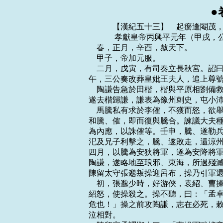
●
    　　【漢紀五十三】　起瘀逢閹茂，盡旃蒙大淵獻，凡二年。
    　　 孝獻皇帝丙興平元年（甲戌，公元一九四年）
    春，正月，辛酉，赦天下。
    甲子，帝加元服。
    二月，戊寅，有司奏立長秋宮。詔曰：「皇妣宅兆未卜，何忍言後宮之選乎！」壬
午，三公奏改葬皇妣王夫人，追上尊號曰靈懷皇後。
    陶謙告急於田楷，楷與平原相劉備救之。備自有兵數千人，謙益以丹楊兵四千，備
遂去楷歸謙，謙表為豫州刺史，屯小沛。曹操軍食亦盡，引兵還。
    馬騰私有求於李傕，不獲而怒，欲舉兵相攻；帝遣使者和解之，不從。韓遂率眾來
和騰、傕，即而復與騰合。諫議大夫種邵、侍中馬宇、左中郎將劉范謀使騰襲長安，己
為內應，以誅傕等。壬申，騰、遂勒兵屯長平觀。邵等謀洩，出奔槐裡。傕使樊稠、郭
汜及兄子利擊之，騰、遂敗走，還涼州。又攻槐裡，邵等皆死。庚申，詔赦騰等。夏，
四月，以騰為安狄將軍，遂為安降將軍。曹操使司馬荀彧、壽張令程昱守鄄城，復往攻
陶謙，遂略地至琅邪、東海，所過殘滅。還，擊破劉備於郯東。謙恐，欲走歸丹楊。會
陳留太守張邈叛操迎呂布，操乃引軍還。
    初，張邈少時，好游俠，袁紹、曹操皆與之善。及紹為盟主，有驕色，邈正議責紹；
紹怒，使操殺之。操不聽，曰：「孟卓，親友也，是非當容之。今天下未定，奈何自相
危也！」操之前攻陶謙，志在必死，敕家曰：「我若不還，往依孟卓。」後還見邈，垂
泣相對。
    陳留高柔謂鄉人曰：「曹操軍雖據兗州，本有四方之圖，未得安坐守也。而張府君
恃陳留之資，將乘間為變，欲與諸君避之，何如？」眾人皆以曹、張相親，柔又年少，
不然其言。柔從兄幹自河北呼柔，柔舉宗從之。
    呂布之捨袁紹從張楊也，過邈，臨別，把手共誓。紹聞之，大恨。邈畏操終為紹殺
己也，心不自安。前九江太守陳留邊讓嘗譏議操，操聞而殺之，並其妻子。讓素有才名，
由是兗州士大夫皆恐懼。陳宮性剛直壯烈，內亦自疑，乃與從事中郎許汜、王楷及邈弟
超共謀叛操。宮說邈曰：「今天下分崩，雄傑並起，君以千里之眾，當四戰之地，撫劍
顧眄，亦足以為人豪，而反受制於人，不亦鄙乎！今州軍東征，其處空虛，呂布壯士，
善戰無前，若權迎之，共牧兗州，觀天下形勢，俟時事之變，此亦縱橫之一時也。」邈
從之。時操使宮將兵留屯東郡，遂以其眾潛迎布為兗州牧。布至，邈乃使其黨劉翊告荀
彧曰：「呂將軍業助曹使君擊陶謙，宜亟供其軍食。」眾疑惑，彧知邈為亂，即勒兵設
備，急召東郡太守夏侯惇於濮陽；惇來，布遂據濮陽。時操悉軍攻陶謙，留守兵少，而
督將、大吏多與邈、宮通謀。惇至，其夜，誅謀叛者數十人，眾乃定。
    豫州剌史郭貢率眾數萬來至城下，或言與呂布同謀，眾甚懼。貢求見荀彧，彧將往，
惇等曰：「君一州鎮也，往必危，不可。」彧曰：「貢與邈等，分非素結也，今來速，
計必未定，及其未定說之，縱不為用，可使中立。若先疑之，彼將怒而成計。」貢見彧
無懼意，謂鄄城未易攻，遂引兵去。
    是時，兗州郡縣皆應布，唯鄄城、范、東阿不動。布軍降者言：「陳宮欲自將兵取
東阿，又使氾嶷取范。」吏民皆恐。程昱本東阿人，彧謂昱曰：「今舉州皆叛，唯有此
三城，宮等以重兵臨之，非有以深結其心，三城必動。君，民之望也，宜往撫之。」昱
乃歸過范，說其令靳允曰：「聞呂布執君母、弟、妻子，孝子誠不可為心。今天下大亂，
英雄並起，必有命世能息天下之亂者，此智者所宜詳擇也。得主者昌，失主者亡。陳宮
叛迎呂布而百城皆應，似能有為；然以君觀之，布何如人哉？夫布粗中少親，剛而無禮，
匹夫之雄耳。宮等以勢假合，不能相君也；兵雖眾，終必無成。曹使君智略不世出，殆
天所授。君必固范，我守東阿，則田單之功可立也。孰與違忠從惡而母子俱亡乎？唯君
詳慮之！」允流涕曰：「不敢有貳心。」時泛嶷已在縣，允乃見嶷，伏兵刺殺之，歸，
勒兵自守。
    徐眾評曰：允於曹公未成君臣；母至親也，於義應去。衛公子開方仕齊，積年不返，
管仲以為不懷其親，安能愛君！是以求忠臣必於孝子之門；允宜先救至親。徐庶母為曹
公所得，劉備遣庶歸北，欲為天下者恕人子之情也；曹公亦宜遣允。
    昱又遣別騎絕倉亭津，陳宮至，不得渡。昱至東阿，東阿令穎川棗祗已率厲吏民拒
城堅守，卒完三城以待操。操還，執昱手曰：「微子之力，吾無所歸矣。」表昱為東平
相，屯范。呂布攻鄄城不能下，西屯濮陽。曹操曰：「布一旦得一州，不能據東平，斷
亢父、泰山之道，乘險要我，而乃屯濮陽，吾知其無能為也。」乃進攻之。
    五月，以揚武將軍郭汜為後將軍，安集將軍樊稠為右將軍，並開府如三公，合為六
府，皆參選舉。李傕等各欲用其所舉，若一違之，便忿憤喜怒。主者患之，乃以次第用
其所舉。先從傕起，汜次之，稠次之，三公所舉，終不見用。
    河西四郡以去涼州治遠，隔以河寇，上書求別置州。六月，丙子，詔以陳留邯鄲商
為雍州剌史，典治之。
    丁丑，京師地震；戊寅，又震。
    乙酉晦，日有食之。
    秋，七月，壬子，太尉硃俊免。
    戊午，以太常楊彪為太尉，錄尚書事。
    甲子，以鎮南將軍楊定為安西將軍，開府如三公。
    自四月不雨至於是月，谷一斛直錢五十萬，長安中人相食。帝令侍御史侯汶出太倉
米豆為貧人作糜，餓死者如故。帝疑稟賦不實，取米豆各五升於御前作糜，得二盆。乃
杖汶五十，於是悉得全濟。
    八月，馮翊羌寇屬縣，郭汜、樊稠等率眾破之。
    呂布有別屯在濮陽西，曹操夜襲破之，未及還。會布至，身自搏戰，自旦至日，數
十合，相持甚急。操募人陷陳，司馬陳留典韋將應募者進當之，布弓弩亂髮，矢至如雨。
韋不視，謂等人曰：「虜來十步，乃白之。」等人曰：「十步矣。」又曰：「五步乃
白。」等人懼，疾言：「虜至矣！」韋持戟大呼而起，所抵無不應手倒者，布眾退。會
日暮，操乃得引去。拜韋都尉，令常將親兵數百人，繞大帳左右。濮陽大姓田氏為反間，
操得入城，燒其東門，示無反意。及戰，軍敗，布騎得操而不識，問曰：「曹操何在？」
操曰：「乘黃馬走者是也。」布騎乃釋操而追黃馬者。操突火而出，至營，自力勞軍，
令軍中促為攻具，進，復攻之，與布相守百餘日。蝗蟲起，百姓大餓，布糧食亦盡，各
引去。九月，操還鄄城。布到乘氏，為其縣人李進所破，東屯山陽。
    冬，十月，操至東阿。袁紹使人說操，欲使操遣家居鄴。操新失兗州，軍食盡，將
許之，程昱曰：「意者將軍殆臨事而懼，不然，何慮之不深也！夫袁紹有並天下之心，
而智不能濟也；將軍自度能為之下乎？將軍以龍虎之威，可為之韓、彭邪？今兗州雖殘，
尚有三城，能戰之士，不下萬人，以將軍之神武，與文若、昱等收而用之，霸王之業可
成也，願將軍更慮之！」操乃止。
    十二月，司徒淳於嘉罷，以衛尉趙溫為司徒，錄尚書事。
    馬騰之攻李傕也，劉焉二子范、誕皆死。議郎河南龐羲，素與焉善，乃募將焉諸孫
入蜀。會天火燒城，焉徙治成都，疽發背而卒。州大吏趙韙等貪焉子璋溫仁，共上璋為
益州刺史，詔拜穎川扈瑁為刺史。璋將沈彌、婁發、甘寧反，擊璋，不勝，走入荊州；
詔乃以璋為益州牧。璋以韙為征東中郎將，率眾擊劉表，屯朐□忍。
    徐州牧陶謙疾篤，謂別駕東海麋竺曰：「非劉備不能安此州也。」謙卒，竺率州人
迎備。備未敢當，曰：「袁公路近在壽春，君可以州與之。」典農校尉下邳陳登曰：
「公路驕豪，非治亂之主。今欲為使君合步騎十萬，上可以匡主濟民，下可以割地守境；
若使君不見聽許，登亦未敢聽使君也。」北海相孔融謂備曰：「袁公路豈憂國忘家者邪！
塚中枯骨，何足介意！今日之事，百姓與能。天與不取，悔不可追。」備遂領徐州。
    初，太傅馬日磾與趙岐俱奉使至壽春，岐守志不橈，袁術憚之。日磾頗有求於術。
術侵侮之，從日磾借節視之，因奪不還，條軍中十餘人，使促辟之。日磾從術求去，術
留不遣，又欲逼為軍師。日磾病其失節，嘔血而死。
    初，孫堅娶錢唐吳氏，生四男策、權、翊、匡及一女。堅從軍於外，留家壽春。策
年十餘歲，已交結知名。舒人周瑜與策同年，亦英達夙成。聞策聲問，自舒來造焉，便
推結分好，勸策徙居舒；策從之。瑜乃推道南大宅與策，升堂拜母，有無通共。及堅死，
策年十七，還葬曲阿；已乃渡江，居江都，結納豪俊，有復仇之志。
    丹楊太守會稽周昕與袁術相惡，術上策舅吳景領丹楊太守，攻昕，奪其郡，以策從
兄賁為丹楊都尉。策以母弟托廣陵張紘，逕到壽春見袁術。涕泣言曰：「亡父昔從長沙
入討董卓，與明使君會於南陽，同盟結好，不幸遇難，勳業不終。策感惟先人舊恩，欲
自憑結，願明使君垂察其城！」術甚奇之，然未肯還其父兵，謂策曰：「孤用貴舅為丹
楊太守，賢從伯陽為都尉，彼精兵之地，可還依召募。」策遂與汝南呂范及族人孫河迎
其母詣曲阿，依舅氏。因緣召募，得數百人，而為涇縣大帥祖郎所襲，幾至危殆。於是
復往見術。術以堅餘兵千餘人還策，表拜懷義校尉。策騎士有罪，逃入術營，隱於內廄。
策指使人就斬之，訖，詣術謝。術曰：「兵人好叛，當共疾之，何為謝也！」由是軍中
益畏憚之。術初許以策為九江太守，已而更用丹楊陳紀。後術欲攻徐州，從廬江太守陸
康求米三萬斛；康不與。術大怒，遣策攻康，謂曰：「前錯用陳紀，每恨本意不遂。今
若得康，廬江真卿有也。」策攻康，拔之，術復用其故吏劉勳為太守；策益失望。侍御
史劉繇，岱之弟也，素有盛名，詔書用為揚州刺史。州舊治壽春，術已據之，繇欲南渡
江，吳景、孫賁迎置曲阿。及策攻廬江，繇聞之，以景、賁本術所置，懼為袁、孫所並，
遂構嫌隙，迫逐景、賁。景、賁退屯歷陽。繇遣將樊能、於糜屯橫江，張英屯當利口以
拒之。術乃自用故吏惠衢為揚州刺史，以景為督軍中郎將，與賁共將兵擊英等。
    　　 孝獻皇帝丙興平二年（乙亥，公元一九五年）
    春，正月，癸丑，赦天下。
    曹操敗呂佈於定陶。
    詔即拜袁紹為右將軍。
    董卓初死，三輔民尚數十萬戶，李傕等放兵劫略，加以饑饉，二年間，民相食略盡。
李傕、郭汜、樊稠各相與矜功爭權，欲斗者數矣，賈詡每以大體責之，雖內不能善，外
相含容。樊稠之擊馬騰、韓遂也，李利戰不甚力，稠叱之曰：「人欲截汝父頭，何敢如
此！我不能斬卿邪！」及騰、遂敗走，稠追至陳倉，遂語稠曰：「本所爭者非私怨，王
家事耳。與足下州裡人，欲相與善語而別。」乃俱卻騎，前接馬，交臂相加，共語良久
而別。軍還，李利告傕：「韓、樊交馬語，不知所道，意愛甚密。」傕亦以稠勇而得眾，
忌之。稠欲將兵東出關，從傕索益兵。二月，傕請稠會議，便於坐殺稠。由是諸將轉相
疑貳。傕數設酒請郭汜，或留汜止宿。汜妻恐汜愛傕婢妾，思有以間之。會傕送饋，妻
以豉為藥，擿以示汜曰：「一棲不兩雄，我固疑將軍信李公也。」他日，傕復請汜，飲
大醉，汜疑其有毒，絞糞汁飲之。於是各治兵相攻矣。
    帝使侍中、尚書和傕、汜，傕、汜不從。汜謀迎帝幸其營，夜有亡者。告傕。三月，
丙寅，傕使兄子暹將數千兵圍宮，以車三乘迎帝。太尉楊彪曰：「自古帝王無在人家者，
諸君舉事，奈何如是！」暹曰：「將軍計定矣。」於是君臣步從乘輿以出，兵即入殿中，
掠宮人、御物。帝至傕營，傕又徙御府金帛置其營，遂放火燒宮殿、官府、民居悉盡。
帝復使公卿和傕、汜，汜留楊彪及司空張喜、尚書王隆、光祿勳劉淵、衛尉士孫瑞、太
僕韓融、廷尉宣璠、大鴻臚榮郃、大司農硃俊、將作大匠梁邵、屯騎校尉姜宣等於其營
為質。硃俊憤懣發病死。
    夏，四月，甲子，立貴人琅邪伏氏為皇後；以後父侍中完為執金吾。
    郭汜饗公卿，議政李傕。楊彪曰：「群臣共鬥，一人劫天子，一人質公卿，可行
乎！」汜怒，欲手刃之。彪曰：「卿尚不奉國家，吾豈求生邪！」中郎將楊密固諫，汜
乃止。傕召羌、胡數千人，先以御物繒絲采與之，許以宮人、婦女，欲令攻郭汜。汜陰
與傕黨中郎將張苞等謀攻傕。丙申，汜將兵夜攻傕門，矢及帝簾帷中，又貫傕左耳。苞
等燒屋，火不然。楊奉於外拒汜，汜兵退，苞等因將所領兵歸汜。
    是日，傕復移乘輿境北塢，使校尉監塢門，內外隔絕，侍臣皆有饑色。帝求米五斗、
牛骨五具以賜左右。傕曰：「朝晡上□，何用米為？」乃以臭牛骨與之。帝大怒，欲詰
責之。侍中楊琦諫曰：「傕自知所犯悖逆，欲轉車駕幸池陽黃白城，臣願陛下忍之。」
帝乃止。司徒趙溫與傕書曰：「公前屠陷王城，殺戮大臣，今爭睚眥之隙，以成千鈞之
讎。朝廷欲令和解，詔命不行，而復欲轉乘輿於黃白城，此誠老夫所不解也。於《易》，
一為過，再為涉，三而弗改，滅其頂，兇。不如早共和解。」傕大怒，欲殺溫，其弟應
諫之，數日乃止。傕信巫覡厭勝之術，常以三牲祠董卓於省門外。每對帝或言「明陛
下」，或言「明帝」，為帝說郭汜無狀，帝亦隨其意應答之。傕喜，自謂良得天子歡心
也。
    閏月，己卯，帝使竭者僕射皇甫酈和傕、汜。酈先詣汜，汜從命；又詣人□，傕不
肯，曰：「郭多，盜馬虜耳，何敢欲與吾等邪！必誅之！君觀吾方略士眾，足辦郭多否
邪？郭多又劫質公卿，所為如是，而君苟欲左右之邪？」酈曰：「近者董公之強，將軍
所知也；呂布受恩而反圖之，斯須之間，身首異處，此有勇而無謀也。今將軍身為上將，
荷國寵榮，汜質公卿而將軍脅主，誰輕重乎！張濟與汜有謀，楊奉，白波賊帥耳，猶知
將軍所為非是，將軍雖寵之，猶不為用也。」傕呵之令出。酈出，詣省門，白「傕不肯
奉詔，辭語不順。」帝恐傕聞之，亟令酈去。傕遣虎賁王昌呼，欲殺之，昌知酈忠直，
縱令去，還答傕，言「追之不及」。
    辛巳，以車騎將軍李傕為大司馬，在三公之右。
    呂布將薛蘭、李封屯巨野，曹操攻之，布救蘭等，不勝而走，操遂斬蘭等。操軍乘
氏，以陶謙已死。欲遂取徐州，還乃定布。荀彧曰：「昔高祖保關中，光武據河內，皆
深根固本以制天下，進足以勝敵，退足以堅守，故雖有困敗而終濟大業。將軍本以兗州
首事，平山東之難，百姓無不歸心悅服。且河、濟，天下之要地也，今雖殘壞，猶易以
自保，是亦將軍之關中、河內也，不可以不先定。今已破李封、薛蘭，若分兵東擊陳宮，
宮必不敢西顧，以其間勒兵收熟麥，約食畜谷，一舉而布可破也。破布，然後南結揚州，
共討袁術，以臨淮、泗。若捨布而東，多留兵則不足用，少留兵則民皆保城，不得樵采，
布乘虛寇暴，民心益危，唯鄄城、范、衛可全，其餘非己之有，是無兗州也。若徐州不
定，將軍當安所歸乎！且陶謙雖死，徐州未易亡也。彼懲往年之敗，將懼而結親，相為
表裡。今東方皆已收表，必堅壁清野以待將軍，攻之不拔，略之無獲，不出十日，則十
萬之眾，未戰而先自困耳。前討徐州，威罰實行，其子弟念父兄之恥，必人自為守，無
降心，就能破之，尚不可有也。夫事固有棄此取彼者，以大易小可也，以安易危可也，
權一時之勢，不患本之不固