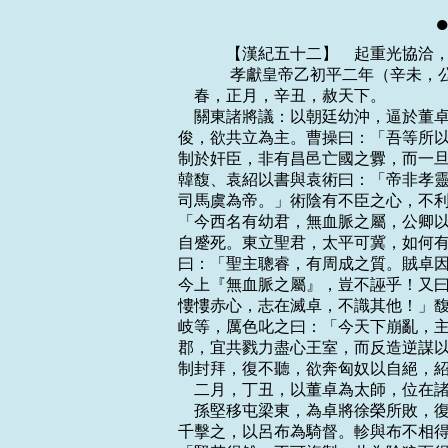
    　　【漢紀五十二】　起重光協洽，盡昭陽作噩，凡三年。
    　　 孝獻皇帝乙初平二年（辛未，公元一九一年）
    春，正月，辛丑，赦天下。
    關東諸將議：以朝廷幼沖，逼於董卓，遠隔關塞，不知存否，幽州牧劉虞，宗室賢
俊，欲共立為主。曹操曰：「吾等所以舉兵而遠近莫不響應者，以義故也。今幼主微弱，
制於奸臣，非有昌邑亡國之釁，而一旦改易，天下其孰安之！諸君北面，我自西向。」
韓馥、袁紹以書與袁術曰：「帝非孝靈子，欲依絳、灌誅廢少主、迎立代王故事，奉大
司馬虞為帝。」術陰有不臣之心，不利國家有長君，乃外托公義以拒之。紹復與術書曰：
「今西名有幼君，無血脈之屬，公卿以下皆媚事卓，安可覆信！但當使兵往屯關要，皆
自蹙死。東立聖君，太平可冀，如何有疑？又室家見戮，不念子胥可復北面乎？」術答
曰：「聖主聰睿，有周成之質。賊卓因危亂之際，威服百寮，此乃漢家小厄之會，乃雲
今上『無血脈之屬』，豈不誣乎！又曰『室家見戮，可復北面』，此卓所為，豈國家哉！
慺慺赤心，志在滅卓，不識其他！」馥、紹竟遣故樂浪太守張岐等□議上虞尊號。虞見
岐等，厲色叱之曰：「今天下崩亂，主上蒙塵，吾被重恩，未能清雪國恥。諸君各據州
郡，宜共戮力盡心王室，而反造逆謀以相垢污邪！」固拒之。馥等又請虞領尚書事，承
制封拜，復不聽，欲奔匈奴以自絕，紹等乃止。
    二月，丁丑，以董卓為太師，位在諸侯王上。
    孫堅移屯梁東，為卓將徐榮所敗，復收散卒進屯陽人。卓遣東郡太守胡軫督步騎五
千擊之，以呂布為騎督。軫與布不相得，堅出擊，大破之，梟其都督華雄。或謂袁術曰：
「堅若得雒，不可複製，此為除狼而得虎也。」術疑之，不運軍糧。堅夜馳見術，畫地
計校曰：「所以出身不顧者，上為國家討賊，下慰將軍家門之私讎。堅與卓非有骨肉之
怨也，而將軍受浸潤之言，還相嫌疑，何也？」術踧□，即調發軍糧。
    堅還屯，卓遣將軍李傕說堅，欲與和親，令堅疏子弟任刺史、郡守者，許表用之。
堅曰：「卓逆天無道，今不夷汝三族，縣示四海，則吾死不瞑目，豈將與乃和親邪！」
復進軍大谷，距雒九十裡。卓自出，與堅戰於諸陵間。卓敗走，卻屯澠池，聚兵於陝。
堅進至雒陽，擊呂布，復破走。堅乃掃除宗廟，祠以太牢，得傳國璽於城南甄宮井中；
分兵出新安、澠池間以邀卓。卓謂長史劉艾曰：「關東軍敗數矣，皆畏孤，無能為也。
惟孫堅小戇，頗能用人，當語諸將，使知忌之。孤昔與周慎西征邊、韓於金城，孤語張
溫，求引所將兵為慎作後駐，溫不聽。溫又使孤討先零叛羌，孤知其不克而不得止，遂
行，留別部司馬劉靖將步騎四千屯安定以為聲勢。叛羌欲截歸道，孤小擊輒開，畏安定
有兵故也。虜謂安定當數萬人，不知但靖也。而孫堅隨周慎行，謂慎求先將萬兵造金城，
使慎以二萬作後駐。邊、韓畏慎大兵，不敢輕與堅戰，而堅兵足以斷其運道。兒曹用其
言，涼州或能定也。溫既不能用孤，慎又不能用堅，卒用敗走。堅以佐軍司馬，所見略
與人同，固自為可；但無故從諸袁兒，終亦死耳！」乃使東中郎將董越屯澠池，中郎將
段煨屯華陰，中郎將牛輔屯安邑，其餘諸將布在諸縣，以御山東。輔，卓之婿也。卓引
還長安。孫堅修塞諸陵，引軍還魯陽。
    夏，四月，董卓至長安，公卿皆迎拜車下。卓抵手謂御史中丞皇甫嵩曰：「義真，
怖未乎？」嵩曰：「明公以德輔朝廷，大慶方至，何怖之有！若淫刑以逞，將天下皆懼，
豈獨嵩乎！」卓黨欲尊卓比太公，稱尚父。卓以問蔡邕，邕曰：「明公威德，誠為巍巍，
然比之太公，愚意以為未可。宜須關東平定，車駕還反舊京，然後議之。」卓乃止。卓
使司隸校尉劉器籍吏民有為子不孝、為臣不忠、為吏不清、為弟不順者，皆身誅，財物
沒官。於是更相誣引，冤死者以千數。百姓囂囂，道路以目。
    六月，丙戌，地震。
    秋，七月，司空種拂免；以光祿大夫濟南淳於嘉為司空，太尉趙謙罷；以太常馬日
磾為太尉。
    初，何進遣雲中張楊還并州募兵，會進敗，楊留上黨，有眾數千人。袁紹在河內，
楊往歸之，與南單于於扶羅屯漳水。韓馥以豪傑多歸心袁紹，忌之；陰貶節其軍糧，欲
使其眾離散。會馥將□義叛，馥與戰而敗，紹因與義相結。紹客逢紀謂紹曰：「將軍舉
大事而仰人資結，不據一州，無以自全。」紹曰：「冀州兵強，吾士饑乏，設不能辦，
無所容立。」紀曰：「韓馥庸才，可密要公孫瓚使取冀州，馥必駭懼，因遣辯士為陳禍
福，馥迫於倉卒，必肯遜讓。」紹然之，即以書與瓚。瓚遂引兵而至，外托討董卓而陰
謀襲馥，馥與戰不利。會董卓入關，紹還軍延津，使外甥陳留高幹及馥所親穎川辛評、
荀諶、郭圖等說馥曰：「公孫瓚將燕、代之卒乘勝來南，而諸郡應之，其鋒不可當。袁
車騎引軍東向，其意未可量也。竊為將軍危之！」馥懼，曰：「然則為之奈何？」諶曰：
「君自料寬仁容眾為天下所附，孰與袁氏？」馥曰：「不如也。」「監危吐決，智勇過
人，又孰與袁氏？」馥曰：「不如也。」諶曰：「袁氏一時之傑，將軍資三不如之勢，
久處其上，彼必不為將軍下也。夫冀州，天下之重資也，彼若與公孫瓚並力取之，危亡
可立而待也。夫袁氏，將軍之舊，且為同盟，當今之計，若舉冀州以讓袁氏，彼必厚德
將軍，瓚亦不能與之爭矣。是將軍有讓賢之名，而身安於泰山也。」馥性恇怯，因然其
計。馥長史耿武、別駕閔純、治中李歷聞而諫曰：「冀州帶甲百萬，谷支十年。袁紹孤
客窮軍，仰我鼻息，譬如嬰兒在股掌之上，絕其哺乳，立可餓殺，奈何欲以州與之！」
馥曰：「吾袁氏故吏，且才不如本初，度德而讓，古人所貴，諸君獨何病焉！」先是，
馥從事趙浮、程渙將強弩萬張屯孟津，聞之，率兵馳還。時紹在朝歌清水，浮等從後來，
船數百艘，眾萬餘人，整兵鼓，夜過紹營，紹甚惡之。浮等到，謂馥曰：「袁本初軍無
頭糧，各已離散，雖有張楊、於扶羅新附，未肯為用，不足敵也。小從事等請以見兵拒
之，旬日之間，必土崩瓦解。明將軍但當開閣高枕，何憂何懼！」馥又不聽，乃避位，
出居中常侍趙忠故捨，遣子送印綬以讓紹。紹將至，從事十人爭棄馥去，獨耿武、閔純
杖刀拒之，不能禁，乃止；紹皆殺之。
    紹遂領冀州牧，承製以馥為奮威將軍，而無所將御，亦無官屬。紹以廣平沮授為奮
武將軍，使監護諸將，寵遇甚厚。魏郡審配、巨鹿田豐並以正直不得志於韓馥，紹以豐
為別駕，配為治中，及南陽許攸、逢紀、穎川荀諶皆為謀主。紹以河內硃漢為都官從事。
漢先為韓馥所不禮，且欲徼迎紹意，擅發兵圍守馥第，拔刃登屋，馥走上樓，收得馥大
兒，槌折兩腳。紹立收漢，殺之。馥猶憂怖，從紹索去，往依張邈。後紹遣使詣邈，有
所計議，與邈耳語；馥在坐上，謂為見圖，無何，起至溷，以書刀自殺。
    鮑信謂曹操曰：「袁紹為盟主，因權奪利，將自生亂，是復有一卓也。若抑之，則
力不能制，只以遘難。且可規大河之南以待其變。」搡善之。會黑山、於毒、白繞、眭
固等十餘萬眾人略東郡，王肱不能御。曹操引兵入東郡，擊白繞於濮陽，破之。袁紹因
表操為東郡太守，治東武陽。
    南單于劫張楊以叛袁紹，屯於黎陽。董卓以楊為建義將軍、河內太守。
    太史望氣，言當有大臣戮死者。董卓使人誣衛尉張溫與袁術交通，冬，十月，壬戌，
笞殺溫於市以應之。
    青州黃巾寇勃海，眾三十萬，欲與黑山合。公孫瓚率步騎二萬人逆擊於東光南，大
破之，斬首三萬餘級。賊棄其輜重，奔走渡河。瓚因其半濟薄之，賊復大破，死者數萬，
流血丹水，收得生口七萬餘人，車甲財物不可勝算，威名大震。
    劉虞子和為侍中，帝思東歸，使和偽逃董卓，潛出武關詣虞，令將兵來迎。和至南
陽，袁術利虞為援，留和不遣，許兵至俱西，令和為書與虞。虞得書，遣數千騎詣和。
公孫瓚知術有異志，止之，虞不聽。瓚恐術聞而怨之，亦遣其從弟越將千騎詣術。而陰
教術執和，奪其兵，由是虞、瓚有隙。和逃術來北，復為袁紹所留。
    是時關東州、郡務相兼併以自強大，袁紹、袁術亦自相離貳。術遣孫堅擊董卓未返，
紹以會稽周昂為豫州刺史，襲奪堅陽城。堅歎曰：「同舉義兵，將救社稷，逆賊垂破而
各若此，吾當誰與戮力乎！」引兵擊昂，走之。袁術遣公孫越助堅攻昂，越為流矢所中
死。公孫瓚怒曰：「余弟死，禍起於紹。」遂出軍屯磐河，上疏數紹罪惡，進兵攻紹。
冀州諸城多畔紹從瓚。紹懼，以所佩勃海太守印綬授瓚從弟范，遣之郡，而范遂背紹，
領勃海兵以助瓚。瓚乃自署其將帥嚴綱為冀州刺史，田楷為青州刺史，單經為兗州刺史。
又悉改置郡、縣守、令。
    初，涿郡劉備，中山靖王之後也。少孤貧，與母以販履為業，長七尺五寸，垂手下
膝，顧自見其耳；有大志，少語言，喜怒不形於色。嘗與公孫瓚同師事盧植，由是往依
瓚。瓚使備與田楷徇青州有功，因以為平原相。備少與河東關羽、涿郡張飛相友善；以
羽、飛為別部司馬，分統部曲。備與二人寢則同床，恩若兄弟，而稠人廣坐，侍立終日，
隨備周旋，不避艱險。常山趙雲為本郡將吏兵詣公孫瓚，瓚曰：「聞貴州人皆願袁氏，
君何獨迷而能反乎？」雲曰：「天下凶言兇，未知孰是，民有倒縣之厄，鄙州論議，從
仁政所在，不為忽袁公，私明將軍也。」劉備見而奇之，深加接納，雲遂從備至平原，
為備主騎兵。初，袁術之得南陽，戶口數百萬，而術奢淫肆欲，征斂無度，百姓苦之，
稍稍離散。既與袁紹有隙，各立黨援以相圖謀。術結公孫瓚而紹連劉表，豪桀多附於紹。
術怒曰：「群豎不吾從而從吾家奴乎！」又與公孫瓚書曰：「紹非袁氏子。」紹聞大怒。
    術使孫堅擊劉表，表遣其將黃祖逆戰於樊、鄧之間，堅擊破之，遂圍襄陽。表夜遣
黃祖潛出發兵，祖將兵欲還，堅逆與戰，祖敗走，竄峴山中。堅乘勝夜追祖，祖部兵從
竹木間暗射堅，殺之。堅所舉孝廉長沙桓階詣表堅喪，表義而許之。堅兄子賁率其士眾
就袁術，術復表賁為豫州刺史。術由是不能勝表。
    初，董卓入關，留硃俊守雒陽，而俊潛與山東諸將通謀，懼為卓所襲，出奔荊州。
卓以弘農楊懿為河南尹；俊復引兵還雒，擊懿，走之。俊以河南殘破無所資，乃東屯中
牟，移書州郡，請師討卓。徐州刺史陶謙上俊行車騎將軍，遣精兵三千助之，餘州郡亦
有所給。謙，丹楊人。朝廷以黃巾寇亂徐州，用謙為刺史。謙至，擊黃巾，大破走之，
州境晏然。
    劉焉在益州陰圖異計。沛人張魯，自祖父陵以來世為五斗米道，客居於蜀。魯母以
鬼道常往來焉家，焉乃以魯為督義司馬，以張脩為別部司馬，與合兵掩殺漢中太守蘇固，
斷絕斜谷閣，殺害漢使。焉上書言：「米賊斷道，不得復通。」又托他事殺州中豪強王
鹹、李權等十餘人，以立威刑。犍為太守任岐及校尉賈龍由此起兵攻焉，焉擊殺岐、龍。
焉意漸盛，作乘輿車具千餘乘，劉表上「焉有似子夏在西河疑聖人」之論。時焉子范為
左中郎將，誕為治書御史，璋為奉車都尉，皆從帝在長安，惟小子別部車馬瑁素隨焉；
帝使璋曉喻焉，焉留璋不遣。
    公孫度威行海外，中國人士避亂者多歸之，北海管寧、邴原、王烈皆往依焉。寧少
時與華歆為友，嘗與歆共鋤菜，見地有金，寧揮鋤不顧，與瓦石無異，歆捉而擲之，人
以是知其優劣。邴原遠行游學，八九年而歸，師友以原不飲酒，會米肉送之，原曰：
「本能飲酒，但以荒思廢業，故斷之耳。今當遠別，可一飲燕。」於是共坐飲酒，終日
不醉。寧、原俱以操尚稱，度虛館以候之。寧既見度，乃廬於山谷。時避難者多居郡南，
而寧獨居北，示無還志，後漸來從之，旬月而成邑。寧每見度，語唯經典，不及世事；
還山，專講《詩》、《書》，習俎豆，非學者無見也。由是度安其賢，民化其德。邴原
性剛直，清議以格物，度已下心不安之。寧謂原曰：「潛龍以不見成德。言非其時，皆
招禍之道也。」密遣原逃歸，度聞之，亦不復追也。王烈器業過人，少時名聞在原、寧
之右。善於教誘，鄉里有盜牛者，主得之，盜請罪，曰：「刑戮是甘，乞不使王彥方知
也！」烈聞而使人謝之，遺布一端。或問其故，烈曰：「盜懼吾聞其過，是有恥惡之心，
既知恥惡，則善心將生，故與布以勸為善也。」後有老父遺劍於路，行道一人見而守之。
至暮，老父還，尋得劍，怪之，以事告烈，烈使推求，乃先盜牛者也。諸有爭訟曲直將
質之於烈，或至塗而反，或望廬而還，皆相推以直，不敢使烈聞之。度欲以為長史，烈
辭之，為商賈以自穢，乃免。
    　　 孝獻皇帝乙初平三年（壬申，公元一九二年）
    春，正月，丁丑，赦天下。
    董卓遣牛輔將兵屯陝，輔分遣校尉北地李傕、張掖郭汜、武威張濟將步騎數萬擊破
硃俊於中牟，因掠陳留、穎川諸縣，所過殺虜無遺。
    初，荀淑有孫曰彧，少有才名，何顒見而異之，曰：「王佐才也！」及天下亂，彧
謂父老曰：「穎川四戰之地，宜亟避之。」鄉人多懷土不能去，彧獨率宗族去依韓馥。
會袁紹已奪馥位，待彧以上賓之禮。彧度紹終不能定大業，聞曹操有雄略，乃去紹從操。
操與語，大悅，曰：「吾子房也！」以為奮武司馬。其鄉人留者，多為傕、汜等所殺。
    袁紹自出拒公孫瓚，與瓚戰於界橋南二十裡。瓚兵三萬，其鋒甚銳。紹令□義領精
兵八百先登，強弩千張夾承之。瓚輕其兵少，縱騎騰之。義兵伏楯下不動，未至十數步，
一時同發，歡呼動地，瓚軍大敗。斬其所置冀州刺史嚴綱，獲甲首千餘級。追至界橋，
瓚斂兵還戰，義復破之，遂到瓚營，拔其牙門，餘眾皆走。
    初，兗州刺史劉岱與紹、瓚連和，紹令妻子居岱所，瓚亦遣從事范方將騎助岱。及
瓚擊破紹軍，語岱令遣紹妻子，別敕范方：「若岱不遣紹家，將騎還！吾定紹，將加兵
於岱。」岱與官屬議，連日不決，聞東郡程昱有智謀，召而問之，昱曰：「若棄紹近援
而求瓚遠助，此假人於越以救溺子之說也。夫公孫瓚非袁紹之敵也，今雖壞紹軍，然終
為紹所禽。」岱從之。范方將其騎歸，未至而瓚敗。
    曹操軍頓丘，於毒等攻東武陽。操引兵西入山，攻毒等本屯。諸將皆請救武陽。操
曰：「使賊聞我西而還，武陽自解也，不過，我能敗其本屯；虜不能拔武陽必矣。」遂
行。毒聞之，棄武陽還。操遂擊眭固及匈奴於夫羅於內黃，皆大破之。
    董卓以其弟旻為左將軍，兄子璜為中軍校尉，皆典兵事，宗族內外並列朝廷。卓侍
妾懷抱中子皆封侯，弄以金紫。卓車服僭擬天子，召呼三台，尚書以下皆自詣卓府啟事。
又築塢於郿，高厚皆七丈，積穀為三十年儲，自雲：「事成，雄據天下；不成，守此足
以畢老。」卓忍於誅殺，諸將言語有蹉跌者，便戮於前，人不聊生。司徒王允與司隸校
尉黃琬、僕射士孫瑞、尚書楊瓚密謀誅卓。中郎將呂布，便弓馬，膂力過人，卓自以遇
人無禮，行止常以布自衛，甚愛信之，誓為父子。然卓性剛褊，嘗小失卓意，卓拔手戟
擲布，布拳捷避之，而改容顧謝，卓意亦解。布由是陰怨於卓。卓又使布守中閣，而私
於傅婢，益不自安。王允素善待布，布見允，自陳卓幾見殺之狀，允因以誅卓之謀告布，
使為內應。布曰：「如父子何？」曰：「君自姓呂，本非骨肉。今憂死不暇，何謂父子？
擲戟之時，豈有父子情邪！」布遂許之。
    夏，四月，丁巳，帝有疾新愈，大會未央殿。卓朝服乘車而入，陳兵夾道，自營至
宮，左步右騎，屯衛周匝，令呂布等扞衛前後。王允使士孫瑞自書詔以授布，布令同郡
騎都尉李肅與勇士秦誼、陳衛等十餘人偽著衛士服，守北掖門內以待卓。卓入門，肅以
戟刺之；卓衷甲，不入，傷臂，墮車，顧大呼曰：「呂布何在？」布曰：「有詔討賊
臣！」卓大罵曰：「庸狗，敢如是邪！」布應聲持矛刺卓，趣兵斬之。主簿田儀及卓倉
頭前赴其屍，布