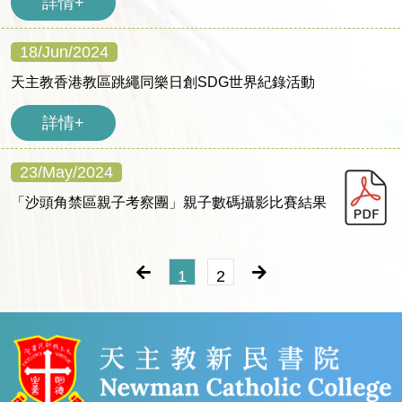
詳情+
18/Jun/2024
天主教香港教區跳繩同樂日創SDG世界紀錄活動
詳情+
23/May/2024
「沙頭角禁區親子考察團」親子數碼攝影比賽結果
1
2