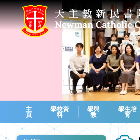
主
學校資
學與
學生培
頁
料
教
育