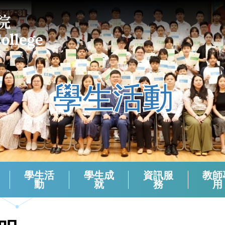
學生活動
學生活
學生成
資訊服
教師
動
就
務
用
課外活動組負責老師 (2024-2025)
校本支援服務(活動)周年檢討
生涯規劃報章資訊站
學生會選舉（2024－2025）
學生會選舉（2025－2026）
領袖生名單2024-2025
領袖生名單2023-2024
領袖生名單2025-2026
English Corner And Activities With NETs
Morning Assembly - English Friday
香港中學文憑考試數學科有關資料