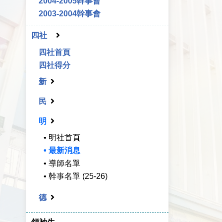
2004-2005幹事會
2003-2004幹事會
四社
四社首頁
四社得分
新
民
明
• 明社首頁
• 最新消息
• 導師名單
• 幹事名單 (25-26)
德