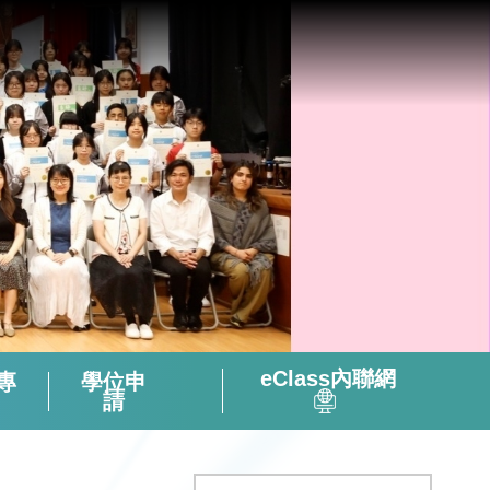
eClass內聯網
專
學位申
請
全方位閱讀能力及氛圍培養策略
「書海說趣」Tuesday Read & Share
香港中學文憑考試化學科有關資料
微調後的課程支援資源套(只供中四級使用)
視像輔助教材(地理名勝) – 十分鐘旅遊
2324活躍及健康的中學校園政策