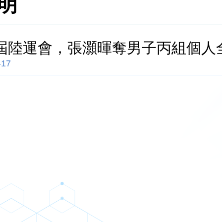
明
3屆陸運會，張灝暉奪男子丙組個人
-17