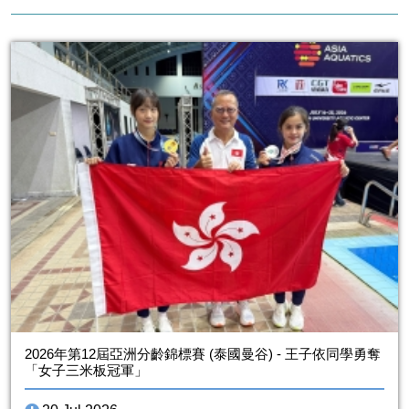
2026年第12屆亞洲分齡錦標賽 (泰國曼谷) - 王子依同學勇奪
「女子三米板冠軍」