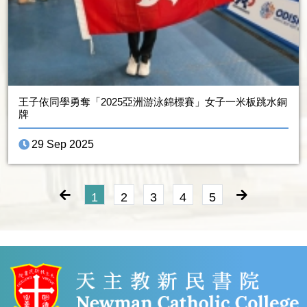
王子依同學勇奪「2025亞洲游泳錦標賽」女子一米板跳水銅
牌
29 Sep 2025
1
2
3
4
5