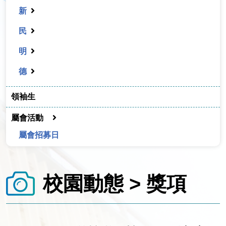
新
民
明
德
領袖生
屬會活動
屬會招募日
校園動態 > 獎項