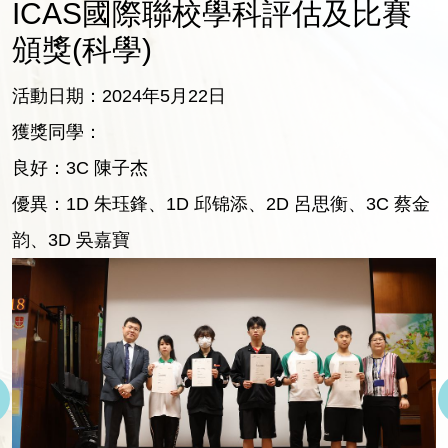
ICAS國際聯校學科評估及比賽
頒獎(科學)
活動日期：2024年5月22日
獲獎同學：
良好：3C 陳子杰
優異：1D 朱珏鋒、1D 邱锦添、2D 呂思衡、3C 蔡金
韵、3D 吳嘉寶