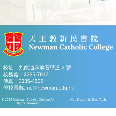
校址：九龍油麻地石壁道 2 號
校務處：2385-7812
傳真：2385-4502
學校電郵: nc@newman.edu.hk
© 2026 Newman Catholic College All
Web Design
by
East Tech
Rights Reserved.