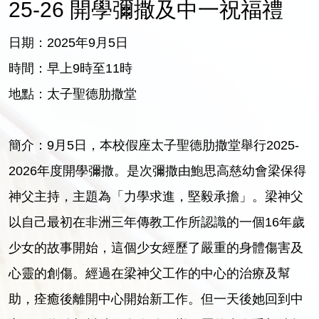
25-26 開學彌撒及中一祝福禮
日期：2025年9月5日
時間：早上9時至11時
地點：太子聖德肋撒堂
簡介：9月5日，本校假座太子聖德肋撒堂舉行2025-
2026年度開學彌撒。是次彌撒由鮑思高慈幼會梁保得
神父主持，主題為「力學求進，堅毅承擔」。梁神父
以自己最初在非洲三年傳教工作所認識的一個16年歲
少女的故事開始，這個少女經歷了嚴重的身體傷害及
心靈的創傷。經過在梁神父工作的中心的治療及幫
助，痊癒後離開中心開始新工作。但一天後她回到中