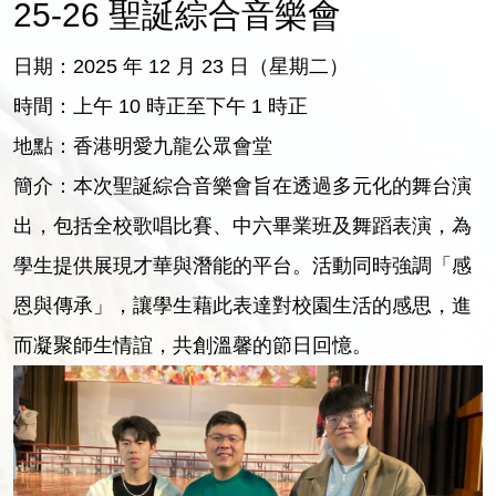
25-26 聖誕綜合音樂會
日期：2025 年 12 月 23 日（星期二）
時間：上午 10 時正至下午 1 時正
地點：香港明愛九龍公眾會堂
簡介：本次聖誕綜合音樂會旨在透過多元化的舞台演
出，包括全校歌唱比賽、中六畢業班及舞蹈表演，為
學生提供展現才華與潛能的平台。活動同時強調「感
恩與傳承」，讓學生藉此表達對校園生活的感思，進
而凝聚師生情誼，共創溫馨的節日回憶。