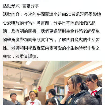
活動形式: 書籍分享
活動內容：今次的午間閱讀小組由2C黃凱澄同學帶她
心愛嘅寵物守宮回圖書館，分享日常照顧牠們的點
滴，及有關的圖書。我們更邀請到生物科隋老師從生
物學角度帶領同學欣賞守宮，了解四腳爬爬的生活習
性。老師和同學親近這兩隻可愛的小生物時都非常之
興奮，溫柔又謹慎。