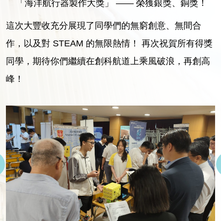
「海洋航行器製作大獎」 —— 榮獲銀獎、銅獎！
這次大豐收充分展現了同學們的無窮創意、無間合
作，以及對 STEAM 的無限熱情！ 再次祝賀所有得獎
同學，期待你們繼續在創科航道上乘風破浪，再創高
峰！