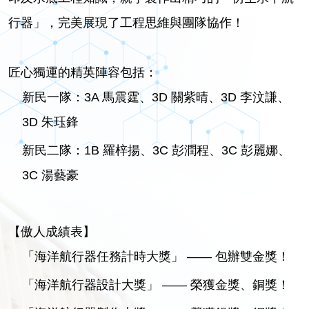
行器」，完美展現了工程思維與團隊協作！
匠心獨運的精英陣容包括：
新民一隊：3A 馬震霆、3D 關紫晴、3D 李汶謙、
3D 朱珏鋒
新民二隊：1B 羅梓揚、3C 彭潤程、3C 彭麗娜、
3C 湯藝豪
【傲人成績表】
「海洋航行器任務計時大獎」 —— 包辦雙金獎！
「海洋航行器設計大獎」 —— 榮獲金獎、銅獎！