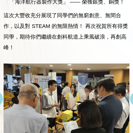
「海洋航行器製作大獎」 —— 榮獲銀獎、銅獎！
這次大豐收充分展現了同學們的無窮創意、無間合
作，以及對 STEAM 的無限熱情！ 再次祝賀所有得獎
同學，期待你們繼續在創科航道上乘風破浪，再創高
峰！