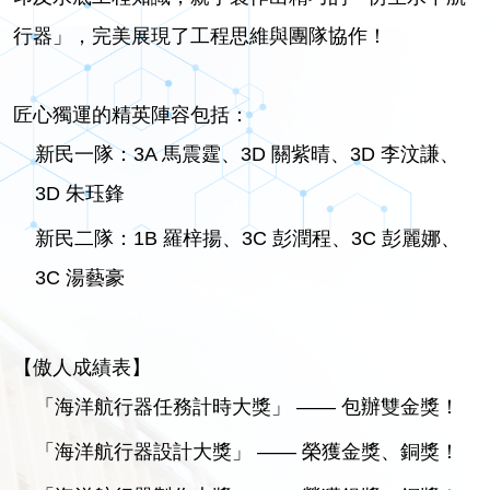
行器」，完美展現了工程思維與團隊協作！
匠心獨運的精英陣容包括：
新民一隊：3A 馬震霆、3D 關紫晴、3D 李汶謙、
3D 朱珏鋒
新民二隊：1B 羅梓揚、3C 彭潤程、3C 彭麗娜、
3C 湯藝豪
【傲人成績表】
「海洋航行器任務計時大獎」 —— 包辦雙金獎！
「海洋航行器設計大獎」 —— 榮獲金獎、銅獎！