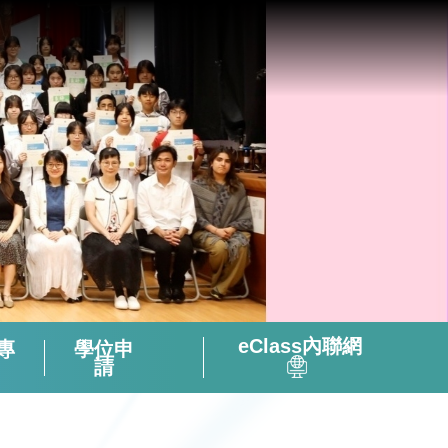
eClass內聯網
專
學位申
請
全方位閱讀能力及氛圍培養策略
「書海說趣」Tuesday Read & Share
香港中學文憑考試化學科有關資料
微調後的課程支援資源套(只供中四級使用)
視像輔助教材(地理名勝) – 十分鐘旅遊
2324活躍及健康的中學校園政策