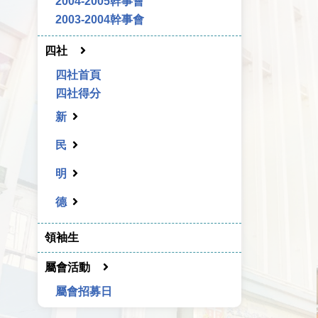
2004-2005幹事會
2003-2004幹事會
四社
四社首頁
四社得分
新
民
明
德
領袖生
屬會活動
屬會招募日