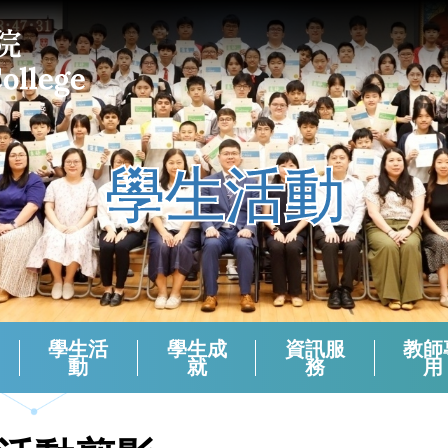
學生活動
學生活
學生成
資訊服
教師
動
就
務
用
課外活動組負責老師 (2024-2025)
校本支援服務(活動)周年檢討
生涯規劃報章資訊站
學生會選舉（2024－2025）
學生會選舉（2025－2026）
領袖生名單2024-2025
領袖生名單2023-2024
領袖生名單2025-2026
English Corner And Activities With NETs
Morning Assembly - English Friday
香港中學文憑考試數學科有關資料