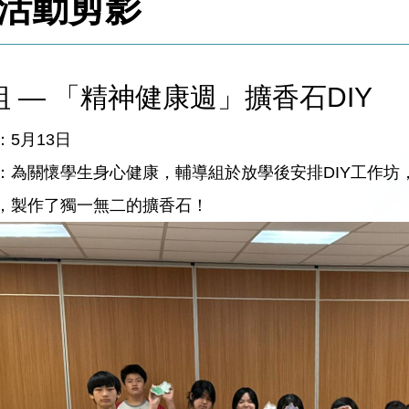
活動剪影
 — 「精神健康週」擴香石DIY
5月13日
：為關懷學生身心健康，輔導組於放學後安排DIY工作
，製作了獨一無二的擴香石！