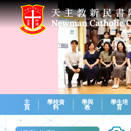
主
學校資
學與
學生培
頁
料
教
育