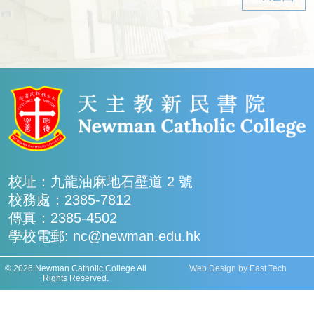
校址：九龍油麻地石壁道 2 號
校務處：2385-7812
傳真：2385-4502
學校電郵: nc@newman.edu.hk
© 2026 Newman Catholic College All
Web Design
by
East Tech
Rights Reserved.