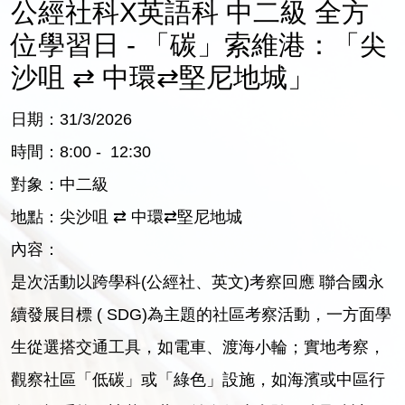
公經社科X英語科 中二級 全方
位學習日 - 「碳」索維港：「尖
沙咀 ⇄ 中環⇄堅尼地城」
日期：31/3/2026
時間：8:00 - 12:30
對象：中二級
地點：尖沙咀 ⇄ 中環⇄堅尼地城
內容：
是次活動以跨學科(公經社、英文)考察回應 聯合國永
續發展目標 ( SDG)為主題的社區考察活動，一方面學
生從選搭交通工具，如電車、渡海小輪；實地考察，
觀察社區「低碳」或「綠色」設施，如海濱或中區行