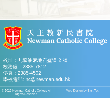
校址：九龍油麻地石壁道 2 號
校務處：2385-7812
傳真：2385-4502
學校電郵: nc@newman.edu.hk
© 2026 Newman Catholic College All
Web Design
by
East Tech
Rights Reserved.