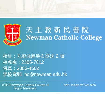
校址：九龍油麻地石壁道 2 號
校務處：2385-7812
傳真：2385-4502
學校電郵: nc@newman.edu.hk
© 2026 Newman Catholic College All
Web Design
by
East Tech
Rights Reserved.