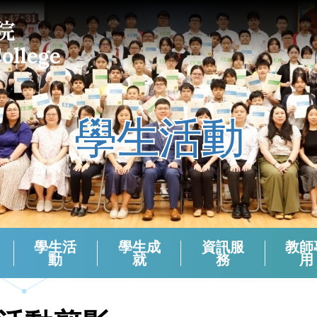
學生活動
學生活
學生成
資訊服
教師
動
就
務
用
課外活動組負責老師 (2024-2025)
校本支援服務(活動)周年檢討
生涯規劃報章資訊站
學生會選舉（2024－2025）
學生會選舉（2025－2026）
領袖生名單2024-2025
領袖生名單2023-2024
領袖生名單2025-2026
English Corner And Activities With NETs
Morning Assembly - English Friday
香港中學文憑考試數學科有關資料