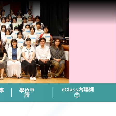
eClass內聯網
專
學位申
請
全方位閱讀能力及氛圍培養策略
「書海說趣」Tuesday Read & Share
香港中學文憑考試化學科有關資料
微調後的課程支援資源套(只供中四級使用)
視像輔助教材(地理名勝) – 十分鐘旅遊
2324活躍及健康的中學校園政策