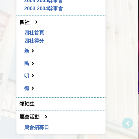
2004-2005幹事會
2003-2004幹事會
四社
四社首頁
四社得分
新
民
明
德
領袖生
屬會活動
屬會招募日