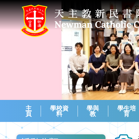
主
學校資
學與
學生培
頁
料
教
育