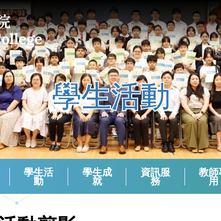
學生活動
學生活
學生成
資訊服
教師
動
就
務
用
課外活動組負責老師 (2024-2025)
校本支援服務(活動)周年檢討
生涯規劃報章資訊站
學生會選舉（2024－2025）
學生會選舉（2025－2026）
領袖生名單2024-2025
領袖生名單2023-2024
領袖生名單2025-2026
English Corner And Activities With NETs
Morning Assembly - English Friday
香港中學文憑考試數學科有關資料