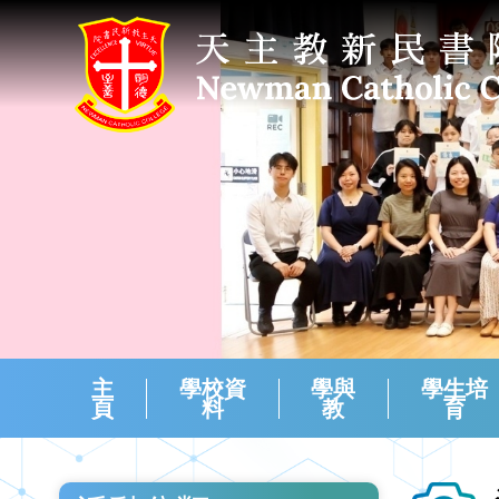
主
學校資
學與
學生培
頁
料
教
育