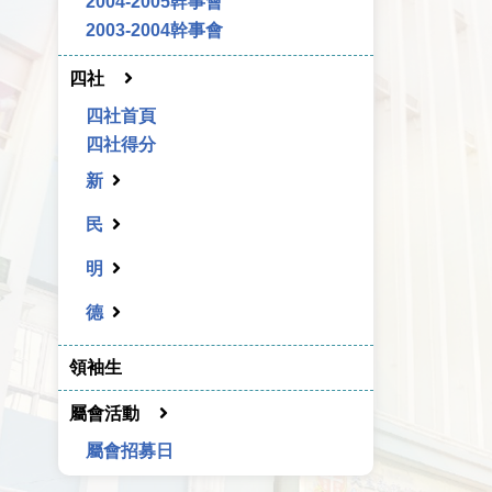
2004-2005幹事會
2003-2004幹事會
四社
四社首頁
四社得分
新
民
明
德
領袖生
屬會活動
屬會招募日