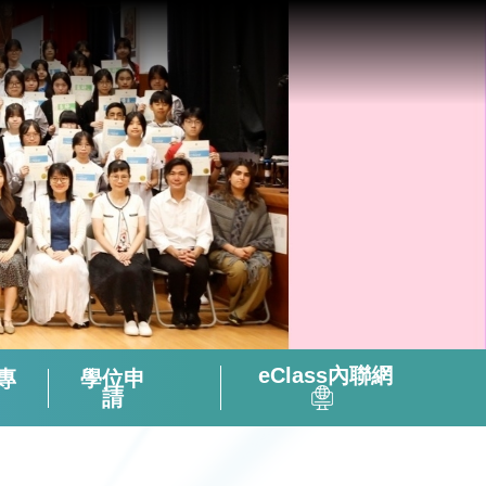
eClass內聯網
專
學位申
請
全方位閱讀能力及氛圍培養策略
「書海說趣」Tuesday Read & Share
香港中學文憑考試化學科有關資料
微調後的課程支援資源套(只供中四級使用)
視像輔助教材(地理名勝) – 十分鐘旅遊
2324活躍及健康的中學校園政策