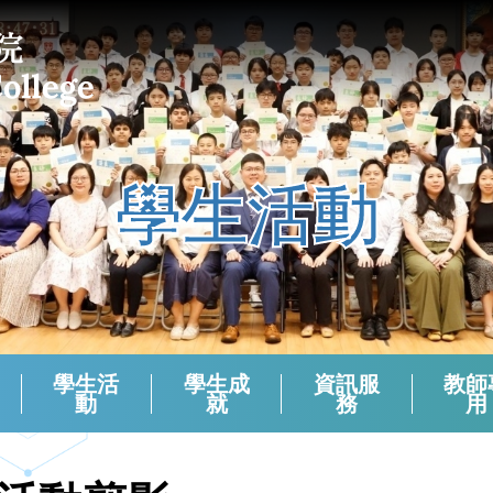
學生活動
學生活
學生成
資訊服
教師
動
就
務
用
課外活動組負責老師 (2024-2025)
校本支援服務(活動)周年檢討
生涯規劃報章資訊站
學生會選舉（2024－2025）
學生會選舉（2025－2026）
領袖生名單2024-2025
領袖生名單2023-2024
領袖生名單2025-2026
English Corner And Activities With NETs
Morning Assembly - English Friday
香港中學文憑考試數學科有關資料