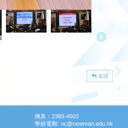
返回
傳真：2385-4502
學校電郵: nc@newman.edu.hk