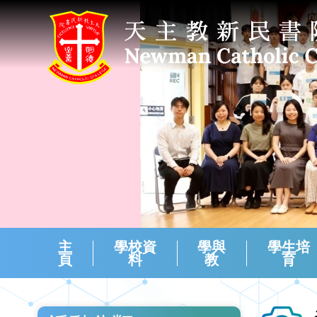
主
學校資
學與
學生培
頁
料
教
育