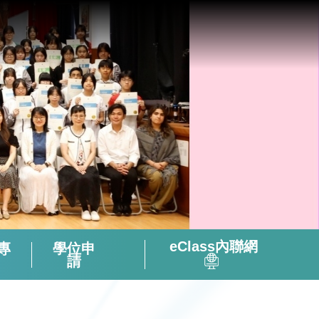
eClass內聯網
專
學位申
請
全方位閱讀能力及氛圍培養策略
「書海說趣」Tuesday Read & Share
香港中學文憑考試化學科有關資料
微調後的課程支援資源套(只供中四級使用)
視像輔助教材(地理名勝) – 十分鐘旅遊
2324活躍及健康的中學校園政策