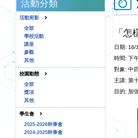
活動分類
活動剪影
全部
「怎
學校活動
講座
日期: 16/1
參觀
時間: 下
其他
對象: 中
校園動態
主講: 第
全部
目的: 
獎項
其他
學生會
2025-2026幹事會
2024-2025幹事會