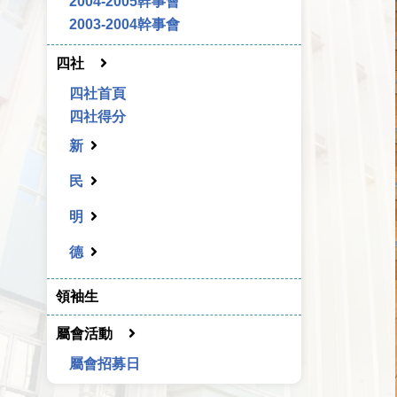
2004-2005幹事會
2003-2004幹事會
四社
四社首頁
四社得分
新
民
明
德
領袖生
屬會活動
屬會招募日