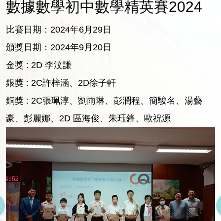
數據數學初中數學精英賽2024
比賽日期：2024年6月29日
頒獎日期：2024年9月20日
金獎 : 2D 李汶謙
銀獎 : 2C許梓涵、2D徐子軒
銅獎 : 2C張珮淳、劉雨琳、彭潤程、簡駿名、湯藝
豪、彭麗娜、2D 區海俊、朱珏鋒、歐祝源