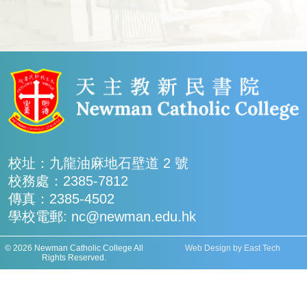
校址：九龍油麻地石壁道 2 號
校務處：2385-7812
傳真：2385-4502
學校電郵: nc@newman.edu.hk
© 2026 Newman Catholic College All
Web Design
by
East Tech
Rights Reserved.