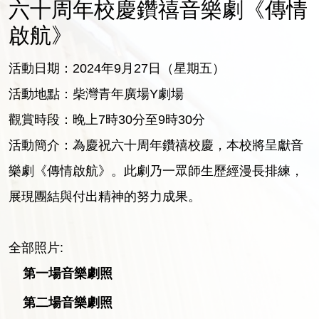
六十周年校慶鑽禧音樂劇《傳情
啟航》
活動日期：2024年9月27日（星期五）
活動地點：柴灣青年廣場Y劇場
觀賞時段：晚上7時30分至9時30分
活動簡介：為慶祝六十周年鑽禧校慶，本校將呈獻音
樂劇《傳情啟航》。此劇乃一眾師生歷經漫長排練，
展現團結與付出精神的努力成果。
全部照片:
第一場音樂劇照
第二場音樂劇照