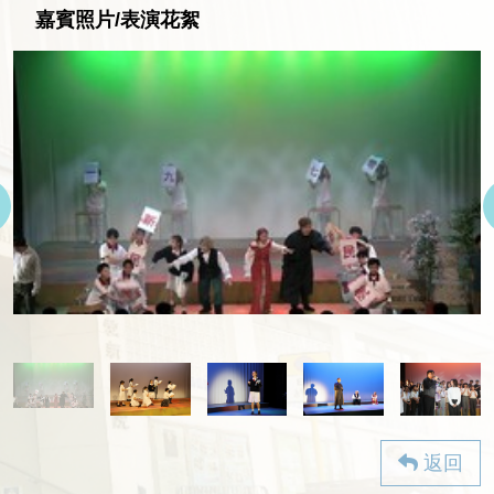
嘉賓照片/表演花絮
返回