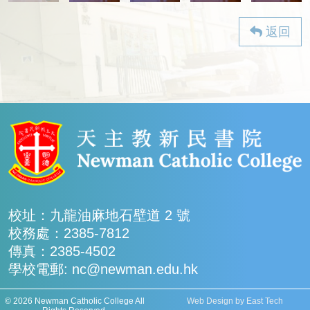
返回
校址：九龍油麻地石壁道 2 號
校務處：2385-7812
傳真：2385-4502
學校電郵: nc@newman.edu.hk
© 2026 Newman Catholic College All
Web Design
by
East Tech