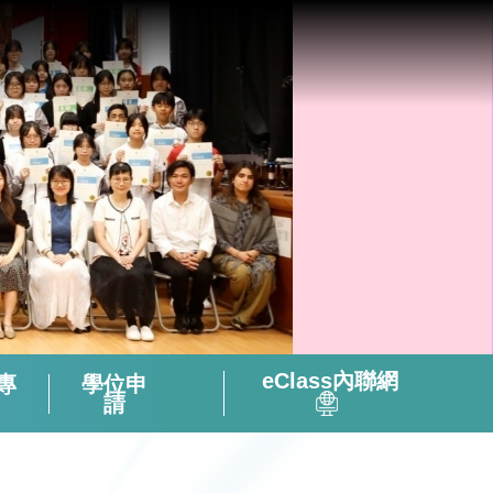
eClass內聯網
專
學位申
請
全方位閱讀能力及氛圍培養策略
「書海說趣」Tuesday Read & Share
香港中學文憑考試化學科有關資料
微調後的課程支援資源套(只供中四級使用)
視像輔助教材(地理名勝) – 十分鐘旅遊
2324活躍及健康的中學校園政策