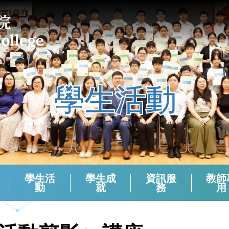
學生活動
學生活
學生成
資訊服
教師
動
就
務
用
課外活動組負責老師 (2024-2025)
校本支援服務(活動)周年檢討
生涯規劃報章資訊站
學生會選舉（2024－2025）
學生會選舉（2025－2026）
領袖生名單2024-2025
領袖生名單2023-2024
領袖生名單2025-2026
English Corner And Activities With NETs
Morning Assembly - English Friday
香港中學文憑考試數學科有關資料