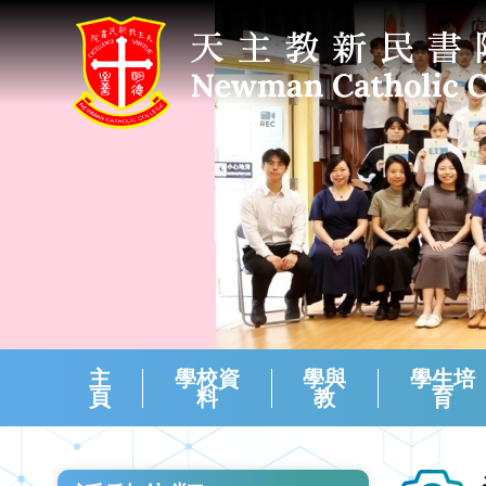
主
學校資
學與
學生培
頁
料
教
育