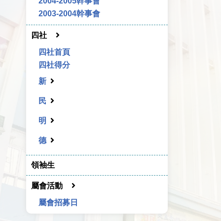
2004-2005幹事會
2003-2004幹事會
四社
四社首頁
四社得分
新
民
明
德
領袖生
屬會活動
屬會招募日