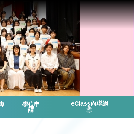
eClass內聯網
專
學位申
請
全方位閱讀能力及氛圍培養策略
「書海說趣」Tuesday Read & Share
香港中學文憑考試化學科有關資料
微調後的課程支援資源套(只供中四級使用)
視像輔助教材(地理名勝) – 十分鐘旅遊
2324活躍及健康的中學校園政策