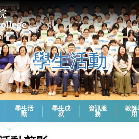
學生活動
學生活
學生成
資訊服
教師
動
就
務
用
課外活動組負責老師 (2024-2025)
校本支援服務(活動)周年檢討
生涯規劃報章資訊站
學生會選舉（2024－2025）
學生會選舉（2025－2026）
領袖生名單2024-2025
領袖生名單2023-2024
領袖生名單2025-2026
English Corner And Activities With NETs
Morning Assembly - English Friday
香港中學文憑考試數學科有關資料