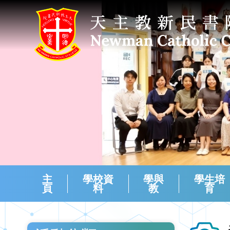
主
學校資
學與
學生培
頁
料
教
育