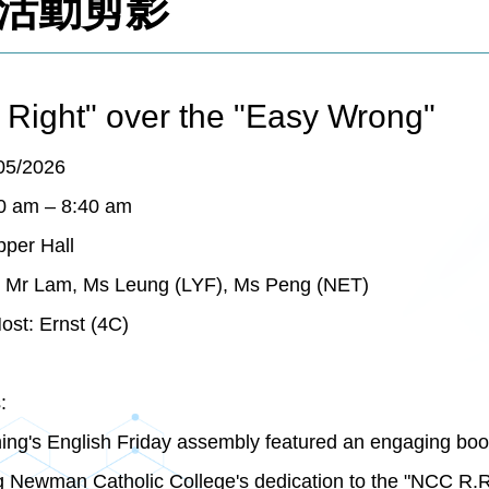
活動剪影
 Right" over the "Easy Wrong"
05/2026
0 am – 8:40 am
per Hall
: Mr Lam, Ms Leung (LYF), Ms Peng (NET)
ost: Ernst (4C)
:
ing's English Friday assembly featured an engaging boo
g Newman Catholic College's dedication to the "NCC R.R