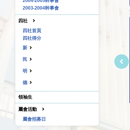
2004-2005幹事會
2003-2004幹事會
四社
四社首頁
四社得分
新
民
明
德
領袖生
屬會活動
屬會招募日