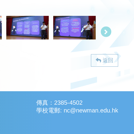
返回
傳真：2385-4502
學校電郵: nc@newman.edu.hk