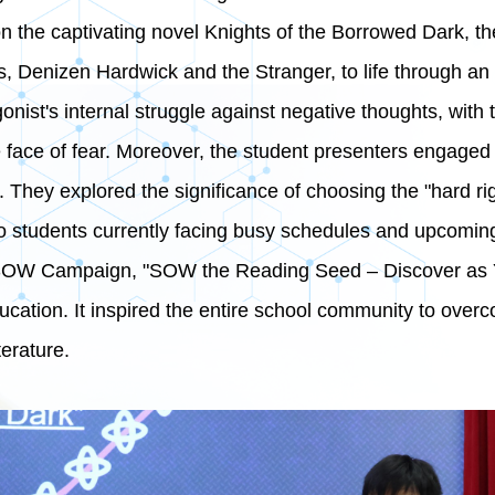
n the captivating novel Knights of the Borrowed Dark, the
s, Denizen Hardwick and the Stranger, to life through an 
gonist's internal struggle against negative thoughts, wit
e face of fear. Moreover, the student presenters engaged t
. They explored the significance of choosing the "hard 
to students currently facing busy schedules and upcomin
SOW Campaign, "SOW the Reading Seed – Discover as Yo
ucation. It inspired the entire school community to ove
terature.