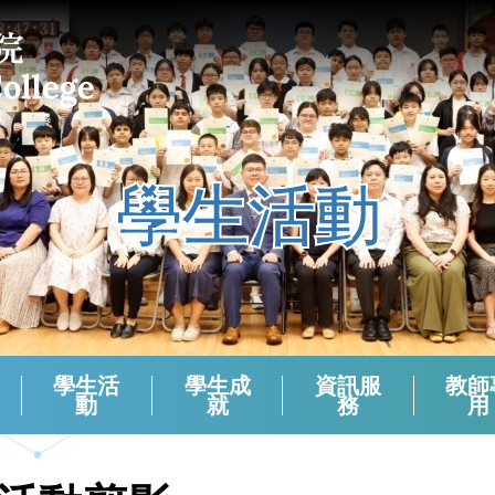
學生活動
學生活
學生成
資訊服
教師
動
就
務
用
課外活動組負責老師 (2024-2025)
校本支援服務(活動)周年檢討
生涯規劃報章資訊站
學生會選舉（2024－2025）
學生會選舉（2025－2026）
領袖生名單2024-2025
領袖生名單2023-2024
領袖生名單2025-2026
English Corner And Activities With NETs
Morning Assembly - English Friday
香港中學文憑考試數學科有關資料