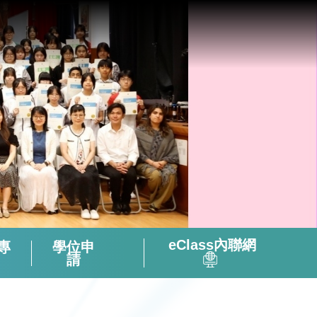
eClass內聯網
專
學位申
請
全方位閱讀能力及氛圍培養策略
「書海說趣」Tuesday Read & Share
香港中學文憑考試化學科有關資料
微調後的課程支援資源套(只供中四級使用)
視像輔助教材(地理名勝) – 十分鐘旅遊
2324活躍及健康的中學校園政策