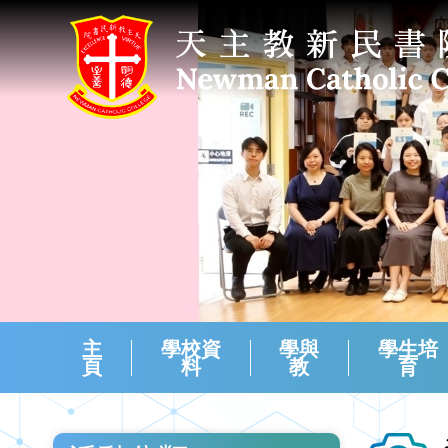
主
學校資
學與
學生培
頁
料
教
育