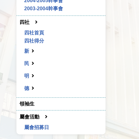
2004-2005幹事會
2003-2004幹事會
四社
四社首頁
四社得分
新
民
明
德
領袖生
屬會活動
屬會招募日