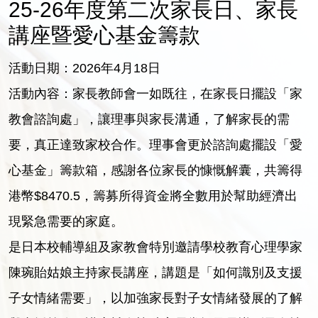
25-26年度第二次家長日、家長
講座暨愛心基金籌款
活動日期：2026年4月18日
活動內容：家長教師會一如既往，在家長日擺設「家
教會諮詢處」，讓理事與家長溝通，了解家長的需
要，真正達致家校合作。理事會更於諮詢處擺設「愛
心基金」籌款箱，感謝各位家長的慷慨解囊，共籌得
港幣$8470.5，籌募所得資金將全數用於幫助經濟出
現緊急需要的家庭。
是日本校輔導組及家教會特別邀請學校教育心理學家
陳琬貽姑娘主持家長講座，講題是「如何識別及支援
子女情緒需要」，以加強家長對子女情緒發展的了解