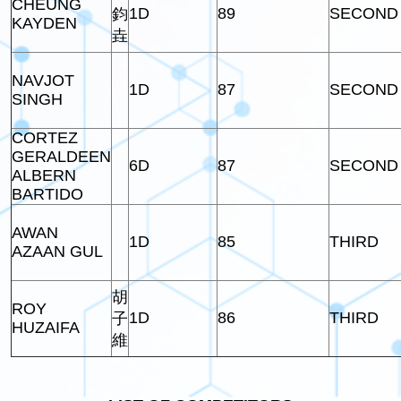
CHEUNG
1D
89
SECOND
鈞
KAYDEN
垚
NAVJOT
1D
87
SECOND
SINGH
CORTEZ
GERALDEEN
6D
87
SECOND
ALBERN
BARTIDO
AWAN
1D
85
THIRD
AZAAN GUL
胡
ROY
1D
86
THIRD
子
HUZAIFA
維