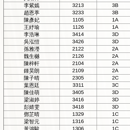
3213
3B
李紫嫣
3233
3B
趙恩葶
1105
1A
陳彥妃
1126
1A
王紓瑜
3414
3D
李浩琳
3426
3D
吳泓愷
2122
2A
孫雅瀅
2126
2A
魏生樾
2104
2A
陳梓軒
2109
2A
鍾昊朗
2305
2C
陳子晴
3311
3C
葉恩廷
3405
3D
陳佳萌
3416
3D
梁淑婷
3418
3D
彭婧雯
1329
1C
鄧芷晴
1316
1C
梁智元
1306
1C
黃鴻駿