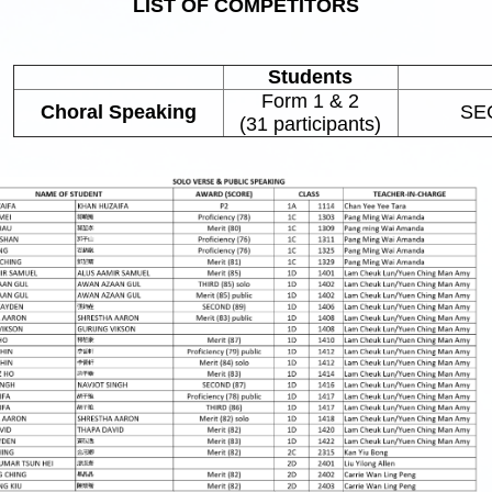
LIST OF COMPETITORS
Students
Form 1 & 2
Choral Speaking
SE
(31 participants)