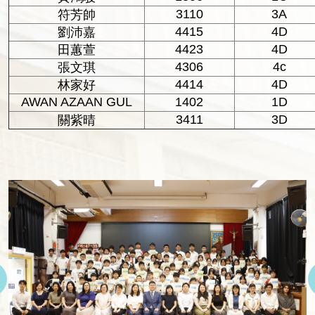
3110
3A
符芳帥
4415
4D
劉沛嘉
4423
4D
田蕙萱
4306
4c
張文琪
4414
4D
林家好
AWAN AZAAN GUL
1402
1D
3411
3D
關紫晴