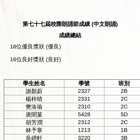
第七十七屆校際朗誦節成績
(
中文朗誦
)
成績總結
16位優良獎狀 (優良)
16位良好獎狀 (良好)
學生姓名
學號
班別
2327
2B
謝顏蔚
2331
2C
楊梓晴
2310
2C
樊洛瑜
5428
5D
唐聞菓
2312
2C
胡芳潤
1213
1B
林予寒
3220
3B
吳縉軒