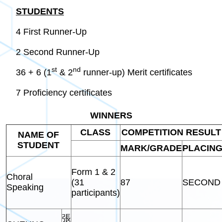
STUDENTS
4 First Runner-Up
2 Second Runner-Up
st
nd
36 + 6 (1
& 2
runner-up) Merit certificates
7 Proficiency certificates
WINNERS
CLASS
COMPETITION RESULT
NAME OF
STUDENT
MARK/GRADE
PLACIN
Form 1 & 2
Choral
(31
87
SECOND
Speaking
participants)
張