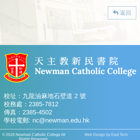
返回
校址：九龍油麻地石壁道 2 號
校務處：2385-7812
傳真：2385-4502
學校電郵: nc@newman.edu.hk
© 2026 Newman Catholic College All
Web Design
by
East Tech
Rights Reserved.