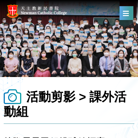
活動剪影 > 課外活
動組