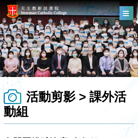
活動剪影 > 課外活
動組