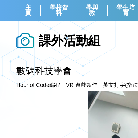
主
學校資
學與
學生培
頁
料
教
育
課外活動組
數碼科技學會
Hour of Code編程、VR 遊戲製作、英文打字(指