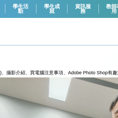
學生活
學生成
資訊服
教師
動
就
務
用
課外活動組負責老師 (2024-2025)
校本支援服務(活動)周年檢討
生涯規劃報章資訊站
學生會選舉（2024－2025）
學生會選舉（2025－2026）
領袖生名單2024-2025
領袖生名單2023-2024
領袖生名單2025-2026
English Corner And Activities With NETs
Morning Assembly - English Friday
香港中學文憑考試數學科有關資料
法)、攝影介紹、買電腦注意事項、Adobe Photo Shop有