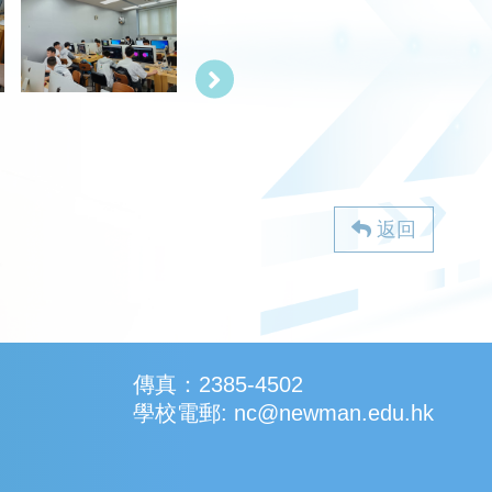
返回
傳真：2385-4502
學校電郵: nc@newman.edu.hk