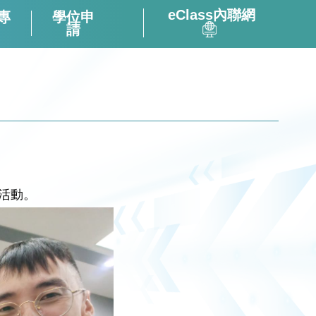
eClass內聯網
專
學位申
請
全方位閱讀能力及氛圍培養策略
「書海說趣」Tuesday Read & Share
香港中學文憑考試化學科有關資料
微調後的課程支援資源套(只供中四級使用)
視像輔助教材(地理名勝) – 十分鐘旅遊
2324活躍及健康的中學校園政策
趣活動。