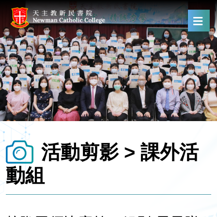
活動剪影 > 課外活
動組