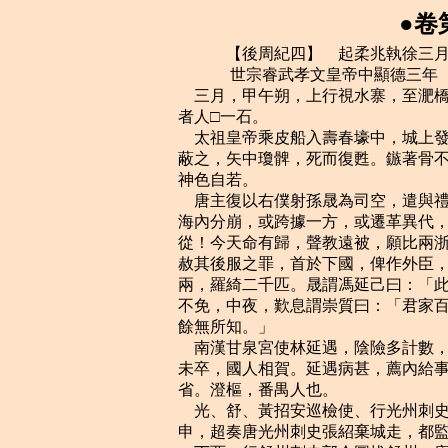
●卷
    　　【後周紀四】　起柔兆執徐三月，盡強圉大荒落，凡一年有奇。
    　　 世宗睿武孝文皇帝中顯德三年（丙辰，公元九五六年）
    三月，甲午朔，上行視水寨，至淝橋，自取一石，馬上持之至寨以供砲，從官過橋
者人□一石。
    太祖皇帝乘皮船入壽春壕中，城上發連弩射之，矢大如屋椽。牙將館陶張瓊遽以身
蔽之，矢中瓊髀，死而復甦。鏃著骨不可出，瓊飲酒一大卮，令人破骨出之。流血數升，
神色自若。
    唐主復以右僕射孫晟為司空，遣與禮部尚書王崇質奉表入見，稱：「自天祐以來，
海內分崩，或跨據一方，或遷革異代，臣紹襲先業，奄有江表，顧以瞻烏未定，附鳳何
從！今天命有歸，聲教遠被，願比兩浙、湖南，仰奉正朔，謹守土疆，乞收薄伐之威，
赦其後服之罪，首於下國，俾作外臣，則柔遠之德，雲誰不服！」又獻金千兩，銀十萬
兩，羅綺二千匹。晟謂馮延己曰：「此行當在左相，晟若辭之，則負先帝。」既行，知
不免，中夜，歎息謂崇質曰：「君家百口，宜自為謀。吾思之熟矣，終不負永陵一培土，
餘無所知。」
    南漢甘泉宮使林延遇，陰險多計數，南漢主倚信之；誅滅諸弟，皆延遇之謀也。乙
未卒，國人相賀。延遇病甚，薦內給事龔澄樞自代，南漢主即日擢澄樞知承宣院及內侍
省。澄樞，番禺人也。
    光、舒、黃招安巡檢使、行光州刺史何超以安、隨、申、蔡四州兵數萬攻光州。丙
申，超奏唐光州刺史張紹棄城走，都監張承翰以城降。
    丁酉，行舒州刺史郭令圖拔舒州。唐蘄州將李福殺其知州王承巂，舉州來降。遣六
宅使齊藏珍攻黃州。彰武留後李彥頵，性貪虐，部民與羌胡作亂，攻之。上召彥頵還朝。
    秦、鳳之平也，上赦所俘蜀兵以隸軍籍，從征淮南，覆亡降於唐。癸卯，唐主表獻
百五十人；上悉命斬之。
    舒州人逐郭令圖，鐵騎都指揮使洛陽王審琦選輕騎夜襲舒州，復取之，令圖乃得歸。
    馬希崇及王延政之子繼沂皆在揚州，詔撫存之。
    丙午，孫晟等至上所。庚戌，上遣中使以孫晟詣壽春城下，示劉仁贍，且招諭之。
仁贍見晟，戎服拜於城上。晟謂仁贍曰：「君受國厚恩，不可開門納寇。」上聞之，甚
怒，晟曰：「臣為唐宰相，豈可教節度使外叛邪！」上乃釋之。
    唐主使李德明、孫晟言於上，請去帝號，割壽、濠、泗、楚、光、海六州之地。仍
歲輸金帛百萬以求罷兵。上以淮南之地已半為周有，諸將捷奏日至，欲盡得江北之地，
不許。德明見周兵日進，奏稱：「唐主不知陛下兵力如此之盛，願寬臣五日之誅，得歸
白唐主，盡獻江北之地。」上乃許之。晟因奏遣王崇質與德明俱歸。上遣供奉官安弘道
送德明等歸金陵，賜唐主詔，其略曰：「但存帝號，何爽歲寒！倘堅事大之心，終不迫
人於險。」又曰：「俟諸郡之悉來，即大軍之立罷。言盡於此，更不煩雲，苟曰未然，
請從茲絕。」又賜其將相書，使熟議而來。唐主復上表謝。
    李德明盛稱上威德及甲兵之強，勸唐主豁江北之地，唐主不悅。宋齊丘以割地為無
益，德明輕佻，言多過實，國人亦不之信。樞密使陳覺、副使李征古素惡德明與孫晟，
使王崇質異其言，因譖德明於唐主曰：「德明賣國求利。」唐主大怒，斬德明於市。
    吳程攻常州，破其外郭，執唐常州團練使趙仁澤，送於錢唐，仁澤見吳越王弘人叔
不拜，責以負約。弘人叔怒，抉其口至耳。元德昭憐其忠，為傅良藥，得不死。
    唐主以吳越兵在常州，恐其侵逼潤州，以宣、潤大都督燕王弘冀年少，恐其不習兵，
征還金陵。部將趙鐸言於弘冀曰：「大王元帥，眾心所恃，逆自退歸，所部必亂。」弘
冀然之，辭不就征，部分諸將，為戰守之備。龍武都虞候柴克宏，再用之子也，沉默好
施，不事家產，雖典宿衛，日與賓客博奕飲酒，未嘗言兵，時人以為非將帥才。至是，
有言克宏久不遷官者，唐主以為撫州刺史。克宏請效死行陳，其母亦表稱克宏有父風，
可為將，苟不勝任，分甘孥戮。唐主乃以克宏為右武衛將軍，使將兵會袁州刺史陸孟俊
救常州。
    時唐精兵悉在江北，克宏所將數千人皆羸老，樞密使李征古復以鎧仗之朽蠹者給之。
克宏訴於征古，征古慢罵之，眾皆憤恚，克宏怡然。至潤州，征古遣使召還，以神衛統
軍硃匡業代之。燕王弘冀謂克宏：「君但前戰，吾當論奏。」乃表克宏才略可以成功，
常州危在旦莫，不宜中易主將。克宏引兵徑趣常州，征古復遣使召之，克宏曰：「吾計
日破賊，汝來召吾，必奸人也！」命斬之。使者曰：「受李樞密命而來。」克宏曰：
「李樞密來，吾亦斬之！」
    初，鮑修讓、羅晟在福州，與吳程有隙，至是，程抑挫之，二人皆怨。先是，唐主
遣中書捨人喬匡舜使於吳越，壬子，柴克宏至常州，蒙其船以幕，匿甲士於其中，聲言
迎匡舜。吳越邏者以告，程曰：「兵交，使在其間，不可妄以為疑。」唐兵登岸，逕薄
吳越營，羅晟不力戰，縱之使趣程帳，程僅以身免。克宏大破吳越兵，斬首萬級。硃匡
業至行營，克宏事之甚謹。吳程至錢唐，吳越王弘人叔悉奪其官。
    甲寅，蜀主以捧聖控鶴都指揮使李廷珪為左右衛聖諸軍馬步都指揮使，仍分衛聖、
匡聖步騎為左右十軍，以武定節度使呂彥琦等為使，廷珪總之，如趙廷隱之任。
    初，柴克宏為宣州巡檢使，始至，城塹不修，器械皆闕，吏雲：「自田頵、王茂章、
李遇相繼叛，後人無敢治之者。」克宏曰：「時移事異，安有此理！」悉繕完之。由是
路彥銖攻之不克，聞吳程敗，乙卯，引歸。唐主以克宏為奉化節度使，克宏復請將兵救
壽州，未至而卒。
    河陽節度使白重贊以天子南征，慮北漢乘虛入寇，繕完守備，且請兵於西京。西京
留守王晏初不之與，又慮事出非常，乃自將兵赴之。重贊以晏不奉詔而來，拒不納，遣
人謂之曰：「令公昔在陝服，已立大功，河陽小城，不煩枉駕！」晏慚怍而還。孟、洛
之民，數日驚擾。
    唐主命諸道兵馬元帥齊王景達將兵拒周，以陳覺為監軍使，前武安節度使邊鎬為應
援都軍使。中書捨人韓熙載上書曰：「信莫信於親王，重莫重於元帥，安用監軍使為！」
唐主不從。遣鴻臚卿潘承祐詣泉、建召募驍勇，承祐薦前永安節度使許文稹、靜江指揮
使陳德誠、建州人鄭彥華、林仁肇。唐主以文稹為西面行營應援使，彥華、仁肇皆為將。
仁肇，仁翰之弟也。
    夏，四月，甲子，以侍衛新軍都指揮使、歸德節度使李重進為廬、壽等州招討使，
以武寧節度使武行德為濠州城下都部署。
    唐右衛將軍陸孟俊自常州將兵萬餘人趣泰州，周兵遁去，孟俊復取之，遣陳德誠戍
泰州。孟俊進攻揚州，屯於蜀岡，韓令坤棄揚州走。帝遣張永德將兵救之，令坤復入揚
州。帝又遣太祖皇帝將兵屯六合。太祖皇帝令曰：「揚州兵有過六合者，折其足！」令
坤始有固守之志。帝自至壽春以來，命諸軍晝夜攻城，久不克。會大雨，營中水深數尺，
攻具及士卒失亡頗多，糧運不繼，李德明失期不至，乃議旋師。或勸帝東幸濠州，聲言
壽州已破，從之。己巳，帝自壽春循淮而東，乙亥，至濠州。
    韓令坤敗唐兵於城東，擒陸孟俊。初，孟俊之廢馬希萼立希崇也，滅故舒州刺史楊
昭惲之族而取其財。楊氏有女美，獻於希崇。令坤入揚州，希崇以楊氏遺令坤，令坤嬖
之。既獲孟俊，將械送帝所。楊氏在簾下，忽撫膺慟哭。令坤驚問之，對曰：「孟俊昔
在潭州，殺妾家二百口。今見之，請復其冤。」令坤乃殺之。
    唐齊王景達將兵二萬自瓜步濟江，距六合二十餘里，設柵不進。諸將欲擊之，太祖
皇帝曰：「彼設柵自固，懼我也。今吾眾不滿二千，若往擊之，則彼見吾眾寡矣；不如
俟其來而擊之，破之必矣！」居數日，唐出兵趣六合，太祖皇帝奮擊，大破之，殺獲近
五千人，餘眾尚萬餘，走渡江，爭舟溺死者甚眾，於是唐之精卒盡矣。
    是戰也，士卒有不致力者。太祖皇帝陽為督戰，以劍斫其皮笠。明日，遍閱其皮笠，
有劍□亦者數十人，皆斬之，由是部兵莫敢不盡死，先是，唐主聞揚州失守，命四旁發
兵取之。己卯，韓令坤奏敗楚州兵萬餘人於灣頭堰，獲漣州刺史秦進崇。張永德奏敗泗
州兵萬餘人於曲溪堰。
    丙戌，以宣徽南院使向訓為淮南節度使兼沿江招討使。渦口奏新作浮梁成。丁亥，
帝自濠州如渦口。帝銳於進取，欲自至揚州，范質等以兵疲食少，泣諫而止。帝嘗怒翰
林學士竇儀，欲殺之，范質入救之。帝望見，知其意，即起避之。質趨前伏地，叩頭諫
曰：「儀罪不至死，臣為宰相，致陛下枉殺近臣，罪皆在臣。」繼之以泣。帝意解，乃
釋之。
    北漢葬神武帝於交城北山，廟號世祖。
    五月，壬辰朔，以渦口為鎮淮軍。
    丙申，唐永安節度使陳誨敗福州兵於南台江，俘斬千餘級。唐主更命永安曰忠義軍。
誨，德誠之父也。
    戊戌，帝留侍衛親軍都指揮使李重進等圍壽州，自渦口北歸，乙卯，至大梁。
    六月，壬申，赦淮南諸州系囚，除李氏非理賦役，事有不便於民者，委長吏以聞。
    侍衛步軍都指揮使、彰信節度使李繼勳營於壽州城南，唐劉仁贍伺繼勳無備，出兵
擊之，殺士卒數百人，焚其攻具。
    唐駕部員外郎硃元因奏事論用兵方略，唐主以為能，命將兵復江北諸州。
    秋，七月，辛卯朔，以周行逢為武平節度使，制置武安、靜江等軍事。行逢既兼總
湖、湘，乃矯前人之弊，留心民事，悉除馬氏橫賦，貪吏猾民為民害者皆去之，擇廉平
吏為刺史、縣令。朗州民、夷雜居，劉言，王逵舊將卒多驕橫，行逢壹以法治之，無所
寬假，眾怨懟且懼。有大將與其黨十餘人謀作亂，行逢知之，大會諸將，於座中擒之。
數曰：「吾惡衣Н食，充實府庫，正為汝曹，何負而反！今日之會，與汝訣也！」立撾
殺之，座上股栗。行逢曰：「諸君無罪，皆宜自安。」樂飲而罷。行逢多計數，善發隱
伏，將卒有謀亂及叛亡者，行逢必先覺，擒殺之，所部凜然。然性猜忍，常散遣人密詗
諸州事，其之邵州者，無事可覆命，但言刺史劉光委多宴飲。行逢曰：「光委數聚飲，
欲謀我邪！」即召還，殺之。親衛指揮使、衡州刺史張文表恐獲罪，求歸治所，行逢許
之。文表歲時饋獻甚厚，及謹事左右，由是得免。行逢妻鄖國夫人鄧氏，陋而剛決，善
治生，嘗諫行逢用法太嚴，人無親附者。行逢怒曰：「汝婦人何知！」鄧氏不悅，因請
之村墅視田園，遂不復歸府捨。行逢屢遣人迎之，不至。一旦，自帥僮僕來輸稅，行逢
就見之，曰：「吾為節度使，夫人何自苦如此！」鄧氏曰：「稅，官物也。公為節度使，
不先輸稅，何以率下！且獨不記為裡正代人輸稅以免楚撻時邪？」行逢欲與之歸，不可，
曰：「公誅殺太過，常恐一旦有變，村墅易為逃匿耳。」行逢慚怒，其僚屬曰：「夫人
言直，公宜納之。」
    行逢婿唐德求補吏，行逢曰：「汝才不堪為吏，吾今私汝則可矣。汝居官無狀，吾
不敢以法貸汝，則親戚之恩絕矣。」與之耕牛、農具而遣之。
    行逢少時嘗坐事黥，隸辰州銅坑，或說行逢：「公面有文，恐為朝廷使者所嗤，請
以藥滅之。」行逢曰：「吾聞漢有黥布，不害為英雄，吾何恥焉！」
    自劉言、王逵以來，屢舉兵，將吏積功及所羈縻蠻夷，檢校官至三公者以千數。前
天策府學士徐仲雅，自馬希廣之廢，杜門不仕，行逢慕之，署節度判官。仲雅曰：「行
逢昔趨事我，奈何為之幕吏！」辭疾不至。行逢迫脅固召之，面授文牒，終辭不取，行
逢怒，放之邵州，既而召還。會行逢生日，諸道各遣使致賀，行逢有矜色，謂仲雅曰：
「自吾兼鎮三府，四鄰亦畏我乎？」仲雅曰：「侍中境內，彌天太保，遍地司空，四鄰
那得不畏！」行逢復放之邵州，竟不能屈。有僧仁及，為行逢所信任，軍府事皆預之，
亦加檢校司空，娶數妻，出入導從如王公。
    辛亥，宣懿皇後符氏殂。
    唐將硃元取舒州，刺史郭令圖棄城走。李平取蘄州。唐主以元為舒州團練使，平為
蘄州刺史。元又取和州。
    初，唐人以茶鹽強民而征其粟帛，謂之博征，又興營田於淮南，民甚苦之。及周師
至，爭奉牛酒迎勞。而將帥不之恤，專事俘掠，視民如土芥。民皆失望，相聚山澤，立
堡壁自固，操農器為兵，積紙為甲，時人謂之「白甲軍」。周兵討之，屢為所敗，先所
得唐諸州，多復為唐有。唐之援兵營於紫金山，與壽春城中烽火相應。淮南節度使向訓
奏請以廣陵之兵並力攻壽春，俟克城，更圖進取，詔許之。訓封府庫以授揚州主者，命
揚州牙將分部按行城中，秋毫不犯，揚州民感悅，軍還，或負糗□以送之。滁州守將亦
棄城去，皆引兵趣壽春。
    唐諸將請據險以邀周師，宋齊丘曰：「如此，則怨益深，不如縱之，以德於敵，則
兵易解也。」乃命諸將各自守，毋得擅出擊周兵。由是壽春之圍益急。齊王景達軍於濠
州，遙為壽州聲援，軍政皆出於陳覺，景達署紙尾而已。擁兵五萬，無決戰意，將吏畏
覺，無敢言者。
    八月，戊辰，端明殿學士王樸、司天少監王處訥撰《顯德欽天歷》，上之。詔自來
歲行之。
    殿前都指揮使、義成節度使張永德屯下蔡，唐將林仁肇以水陸軍援壽春。永德與之
戰，仁肇以船實薪芻，因風縱火，欲焚下蔡浮梁，俄而風回，唐兵敗退。永德為鐵綆千
餘尺，距浮梁十餘步，橫絕淮流，系以巨木，由是唐兵不能近。
    九月，丙午，以端明殿學士、左散騎常侍、權知開封府事王樸為戶部侍郎，充樞密
副使。
    冬，十月，癸酉，李重進奏唐人寇盛唐，鐵騎都指揮使王彥升等擊破之，斬首三千
餘級。彥升，蜀人也。
    丙子，上謂侍臣：「近朝征斂谷帛，多不俟收穫、紡績之畢。」乃詔三司，自今夏
稅以六月，秋稅以十月起征，民間便之。
    山南東道節度使、守太尉兼中書令安審琦鎮襄州十餘年，至是