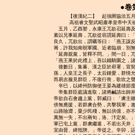
●卷
    　　【後漢紀二】　起強圉協洽五月，盡著雍涒灘二月，不滿一年。
    　　 高祖睿文聖武昭肅孝皇帝中天福十二年（丁未，公元九四七年）
    五月，乙酉塑，永康王兀欲召延壽及張礪、和凝、李崧、馮道於所館飲酒。兀欲妻
素以兄事延壽，兀欲從容謂延壽曰：「妹自上國來，寧欲見之乎？」延壽欣然與之俱入。
良久，兀欲出，謂礪等曰：「燕王謀反，適已鎖之矣。」又曰：「先帝在汴時，遺我一
籌，許我知南朝軍國。近者臨崩，別無遺詔。而燕王擅自知南朝軍國，豈理邪！」下令：
「延壽親黨，皆釋不問。」間一日，兀欲至待賢館受蕃、漢官謁賀，笑謂張礪等曰：
「燕王果於此禮上，吾以鐵騎圍之，諸公亦不免矣。」
    後數日，集蕃、漢之臣於府署，宣契丹主遺制。其略曰：「永康王，大聖皇帝之嫡
孫，人皇王之長子，太后鍾愛，群情允歸，可於中京即皇帝位。」於是始舉哀成服。既
而易吉服見群臣，不復行喪，歌吹之聲不絕於內。
    辛巳，以絳州防御使王晏為建雄節度使。
    帝集群臣庭議進取，諸將鹹請出師井陘，攻取鎮、魏，先定河北，則河南拱手自服。
帝欲自石會趨上黨，郭威曰：「虜主雖死，黨眾猶盛，各據堅城。我出河北，兵少路迂，
傍無應援，若群虜合勢，共擊我軍，進則遮前，退則邀後，糧餉路絕，此危道也。上黨
山路險澀，粟少民殘，無以供億，亦不可由。近者陝、晉二鎮，相繼款附，引兵從之，
萬無一失，不出兩旬，洛、汴定矣。」帝曰：「卿言是也。」蘇逢吉等曰：「史弘肇大
軍已屯上黨，群虜繼遁，不若出天井，抵孟津為便。」司天奏：「太歲在午，不利南行。
宜由晉、絳抵陝。」帝從之。辛卯，詔以十二日發北京，告諭諸道。
    甲午，以太原尹崇為北京留守，以趙州刺史李存瑰為副留守，河東幕僚真定李驤為
少尹，牙將太原蔚進為馬步指揮使以佐之。存瑰，唐莊宗之從弟也。
    是日，劉晞棄洛陽，奔大梁。
    武安節度副使、天策府都尉、領鎮南節度使馬希廣，楚文昭王希范之母弟也，性謹
順，希范愛之，使判內外諸司事。壬辰夜，希范卒，將佐議所立。都指揮所張少敵，都
押牙袁友恭，以武平節度使知永州事希萼，於希范諸弟為最長，請立之。長直都指揮使
劉彥舀、天策府學士李弘皋、鄧懿文、小門使楊滌皆欲立希廣。張少敵曰：「永州齒長
而性剛，必不為都尉之下明矣。必立都尉，當思長策以制永州，使帖然不動則可。不然，
社稷危矣。」彥舀等不從。天策府學士拓跋恆曰：「三十五郎雖判軍府之政，然三十郎
居長，請遣使以禮讓之。不然，必起爭端。」彥舀等皆曰：「今日軍政在手，天與不取，
使它人得之，異日吾輩安所自容乎！」希廣懦弱，不能自決。乙未，彥舀等稱希范遺命，
共立之。張少敵退而歎曰：「禍其始此乎！」與拓跋恆皆稱疾不出。
    丙申，帝發太原，自陰地關出晉、絳。
    丁酉，史弘肇奏克澤州。始，弘肇攻澤州，刺史翟令奇固守不下。帝以弘肇兵少，
欲召還。蘇逢吉、楊邠曰：「今陝、晉、河陽皆已向化，崔廷勳、耿崇美朝夕遁去；若
召弘肇還，則河南人心動搖，虜勢復壯矣。」帝未決，使人諭指於弘肇。弘肇曰：「兵
已及此，勢如破竹，可進不可退。」與逢吉等議合。帝乃從之。弘肇遣部將李萬超說令
奇，令奇乃降。弘肇以萬超權知澤州。
    崔廷勳、耿崇美、奚王拽剌合兵逼河陽，張遇帥眾數千救之，戰於南阪，敗死。武
行德出戰，亦敗，閉城自守。拽剌欲攻之，廷勳曰：「今北軍已去，得此何用！且殺一
夫猶可惜，況一城乎！」聞弘肇已得澤州，乃釋河陽，還保懷州。弘肇將至，廷勳等擁
眾北遁，過衛州，大掠而去。契丹在河南者相繼北去，弘肇引兵與武行德合。弘肇為人，
沉毅寡言，御眾嚴整，將校小不從命，立撾殺之。士卒所過，犯民田及系馬於樹者，皆
斬之。軍中惕息，莫敢犯令，故所向必克。帝自晉陽安行入洛及汴，兵不血刃，皆弘肇
之力也。帝由是倚愛之。
    辛丑，帝至霍邑，遣使諭河中節度使趙匡贊，仍以契丹囚其父延壽告之。
    滋德宮有宮人五十餘人，蕭翰欲取之，宦者張環不與。翰破鎖奪宮人，執環，燒鐵
灼之，腹爛而死。
    初，翰聞帝擁兵而南，欲北歸。恐中國無主，必大亂，己不得從容而去。時唐明宗
子許王從益與王淑妃在洛陽，翰遣高謨翰迎之，矯稱契丹主命，又以從益知南朝軍國事，
召己赴恆州。淑妃、從益匿於徽陵下宮，不得已而出。至大梁，翰立以為帝，帥諸酋長
拜之，以禮部尚書王松、御史中丞趙遠為宰相，前宣徽使甄城翟光鄴為樞密使，左金吾
大將軍王景崇為宣徽使，以北來指揮使劉祚權侍衛親軍都指揮使，充在京巡檢。松，徽
之子也。百官謁見淑妃，淑妃泣曰：「吾母子單弱如此，而為諸公所推，是禍吾家也！」
翰留燕兵千人守諸門，為從益宿衛。壬寅，翰及劉晞辭行，從益餞於北郊。遣使召高行
周於宋州，武行德於河陽，皆不至。淑妃懼，召大臣謀之曰：「吾母子為蕭翰所逼，分
當滅亡。諸公無罪，宜早迎新主，自求多福，勿以吾母子為意！」眾感其言，皆未忍叛
去。或曰：「今集諸營，不減五千，與燕兵並力堅守一月，北救必至。」淑妃曰：「吾
母子亡國之餘，安敢與人爭天下！不幸至此，死生惟人所裁。若新主見察，當知我無所
負。今更為計畫，則禍及他人，闔城塗炭，終何益乎！」眾猶欲拒守，三司使文安劉審
交曰：「余燕人，豈不為燕兵計！顧事有不可如何者。今城中大亂之餘，公私窮竭，遺
民無幾，若復受圍一月，無焦類矣。願諸公勿復言，一從太妃處分。」乃用趙遠、翟光
鄴策，稱梁王，知軍國事。遣使奉表稱臣迎帝，請早赴京師，仍出居私第。
    甲辰，帝至晉州。
    契丹主兀欲以契丹主德光有子在國，己以兄子襲位，又無述律太后之命，擅自立，
內不自安。
    初，契丹主阿保機卒於勃海，述律太后殺酋長及諸將凡數百人。契丹主德光復卒於
境外，酋長諸將懼死，乃謀奉契丹主兀欲勒兵北歸。契丹主以安國節度使麻荅為中京留
守，以前武州刺史高奉明為安國節度使。晉文武官及士窣窸留於恆州，獨以翰林學士徐
台符、李澣及後宮、宦者、教坊人自隨。乙巳，發真定。
    帝之即位也，絳州刺史李從朗與契丹將成霸卿等拒命，帝遣西南面招討使、護國節
度使白文珂攻之，未下。帝至城下，命諸軍四布而勿攻，以利害諭之。戊申，從朗舉城
降。帝命親將分護諸門，士卒一人毋得入。以偏將薛瓊為防御使。
    辛亥，帝至陝州，趙暉自御帝馬而入。壬子，至石壕，汴人有來迎者。六月，甲寅
朔，蕭翰至恆州，與麻荅以鐵騎圍張礪之第。礪方臥病，出見之，翰數之曰：「汝何故
言於先帝，雲胡人不可以為節度使？又，吾為宣武節度使，且國舅也，汝在中書乃帖我！
又，先帝留我守汴州，令我處宮中，汝以為不可。又，譖我及解裡於先帝，雲解裡好掠
人財，我好掠人子女。今我必殺汝！」命鎖之。礪抗聲曰：「此皆國家大體，吾實言之。
欲殺即殺，奚以鎖為！」麻荅以大臣不可專殺，力救止之，翰乃釋之。是夕，礪憤恚而
卒。
    崔廷勳見麻荅，趨走拜，起，跪而獻酒，麻荅踞而受之。
    乙卯，帝至新安，西京留司官悉來迎。
    吳越忠獻王弘佐卒。遺令以丞相弘倧為鎮海、鎮東節度使兼侍中。
    丙辰，帝至洛陽，入居宮中，汴州百官奉表來迎。詔諭以受契丹補署者皆勿自疑，
聚其告牒而焚之。趙遠更名上交。命鄭州防御使郭從義先入大梁清宮，密令殺李從益及
王淑妃。淑妃且死，曰：「吾兒為契丹所立，何罪而死！何不留之，使每歲寒食，以一
盂麥飯灑明宗陵乎！」聞者泣下。
    戊午，帝發洛陽。樞密院吏魏仁浦自契丹逃歸，見於鞏。郭威問以兵數及故事，仁
浦強記精敏，威由是親任之。仁浦，衛州人也。
    辛酉，汴州百官竇貞固等迎於滎陽。甲子，帝至大梁，晉之籓鎮相繼來降。
    丙寅，吳越王弘倧襲位。
    戊辰，帝下詔大赦。凡契丹所除節度使，下至將吏，各安職任，不復變更。復以汴
州為東京，改國號曰漢，仍稱天福年，曰：「余未忍忘晉也。」復青、襄、汝三節度。
壬申，以北京留守崇為河東節度使，同平章事。
    契丹述律太后聞契丹主自立，大怒，發兵拒之。契丹主以偉王為前鋒，相遇於石橋。
初，晉侍衛馬軍都指揮使李彥韜從晉主北遷，隸述律太后麾下，太后以為排陳使。彥韜
迎降於偉王，太后兵由是大敗。契丹主幽太后於阿保機墓。改元天祿，自稱天授皇帝，
以高勳為樞密使。契丹主慕中華風俗，多用晉臣，而荒於酒色，輕慢諸酋長，由是國人
不附，諸部數叛，興兵誅討，故數年之間，不暇南寇。
    初，契丹主德光命奉國都指揮使南宮王繼弘、都虞候樊暉以所部兵戍相州，彰德節
度使高唐英善待之。戍兵無鎧仗，唐英以鎧仗給之，倚信如親戚。唐英聞帝南下，舉鎮
請降。使者未返，繼弘、暉殺唐英。繼弘自稱留後，遣使告雲唐英反覆，詔以繼弘為彰
德留後。庚辰，以暉為磁州刺史。安國節度使高奉明聞唐英死，心不自安，請於麻荅，
署馬步都指揮使劉鐸為節度副使，知軍府事，身歸恆州。帝遣使告諭荊南。高從誨上表
賀，且求郢州，帝不許。及加恩使至，拒而不受。
    唐主聞契丹主德光卒，蕭翰棄大梁去，下詔曰：「乃眷中原，本朝故地。」以左右
衛聖統軍、忠武節度使、同平章事李金全為北面行營招討使，議經略北方。聞帝已入大
梁，遂不敢出兵。
    秋，七月，甲午，以馬希廣為天策上將軍、武安節度使、江南諸道都統，兼中書令，
封楚王。
    或傳趙延壽已死。郭威言於帝曰：「趙匡贊，契丹所署，今猶在河中，宜遣使吊祭，
因起復移鎮。彼既家國無歸，必感恩承命。」從之。會鄴都留守、天雄節度使兼中書令
杜重威、天平節度使兼侍中李守貞皆奉表歸命。重威仍請移它鎮。歸德節度使兼中書令
高行周入朝，丙申，徙重威為歸德節度使，以行周代之；守貞為護國節度使，加兼中書
令；徙護國節度使趙匡贊為晉昌節度使。後二年，延壽始卒於契丹。
    吳越王弘倧以其弟台州刺史弘人叔同參相府事。
    李達以其弟通知福州留後，自詣錢唐見吳越王弘倧，弘倧承製加達兼侍中，更其名
曰孺贇。既而孺贇悔懼，以金筍二十株及雜寶賂內牙統軍使胡進思，求歸福州。進思為
之請，弘倧從之。
    杜重威自以附契丹，負中國，內常疑懼。及移鎮制下，復拒而不受，遣其子弘璲質
於麻荅以求援。趙延壽有幽州親兵二千在恆州，指揮使張璉將之，重威請以守魏。麻荅
遣其將楊袞將契丹千五百人及幽州兵赴之。閏月，庚午，詔削奪重威官爵，以高行周為
招討使，鎮寧節度使慕容彥超副之，以討重威。
    辛未，楊邠、郭威、王章皆為正使。時兵荒之餘，公私匱竭，北來兵與朝廷兵合，
頓增數倍。章白帝罷不急之務，省無益之費以奉軍，用度克贍。
    庚辰，制建宗廟。太祖高皇帝，世祖光武皇帝，皆百世不遷。又立四親廟，追尊謚
號。凡六廟。
    麻荅貪猾殘忍，民間有珍貨、美婦女，必奪取之。又捕村民，誣以為盜，披面，抉
目，斷腕，焚炙而殺之，欲以威眾。常以其具自隨，左右前後懸人肝、膽、手、足，飲
食起居於其間，語笑自若。出入或被黃衣，用乘輿，服御物，曰：「茲事漢人以為不可，
吾國無忌也。」又以宰相員不足，乃牒馮道判弘文館，李崧判史館，和凝判集賢，劉昫
判中書，其僭妄如此。然契丹或犯法，無所容貸，故市肆不擾。常恐漢人亡去，謂門者
曰：「漢有窺門者，即斷其首以來。」
    麻荅遣使督運於洺州，洺州防御使薛懷讓聞帝入大梁，殺其使者，舉州降。帝遣郭
從義將兵萬人會懷讓攻劉鐸於邢州，不克，鐸請兵於麻荅，麻荅遣其將楊安及前義武節
度使李殷將千騎攻懷讓於洺州。懷讓嬰城自守，安等縱兵大掠於邢、洺之境。契丹所留
兵不滿二千，麻荅令所司給萬四千人食，收其餘以自入。麻荅常疑漢兵，且以為無用，
稍稍廢省，又損其食以飼胡兵。眾心怨憤，聞帝入大梁，皆有南歸之志。前穎州防御使
何福進，控鶴指揮使太原李榮，潛結軍中壯士數十人謀攻契丹，然畏契丹尚強，猶豫未
發。會楊袞、楊安等軍出，契丹留恆州者才八百人，福進等遂決計，約以擊佛寺鐘為號。
    辛巳，契丹主兀欲遣騎至恆州，召前威勝節度使兼中書令馮道、樞密使李崧、左僕
射和凝等，會葬契丹主德光於木葉山。道等未行，食時，鐘聲發。漢兵奪契丹守門者兵，
擊契丹，殺十餘人，因突入府中。李榮先據甲庫，悉召漢兵及市人，以鎧仗授之。焚牙
門，與契丹戰。榮召諸將並力，護聖左廂都指揮使、恩州團練使白再榮狐疑，匿於別室，
軍吏以佩刀決幕，引其臂，再榮不得已而行。諸將繼至，煙火四起，鼓噪震地。麻荅等
大驚，載寶貨家屬，走保北城。而漢兵無所統壹，貪狡者乘亂剽掠，懦者竄匿。八月，
壬午朔，契丹自北門入，勢復振，漢民死者二千餘人。前磁州刺史李谷恐事不濟，請馮
道、李崧、和凝至戰所慰勉士卒，士卒見道等至，爭自奮。會日暮，有村民數千噪於城
外，欲奪契丹寶貨、婦女，契丹懼而北遁，麻荅、劉晞、崔廷勳皆奔定州，與義武節度
使邪律忠合。忠，即郎五也。
    馮道等四出安撫兵民，眾推道為節度使。道曰：「我，書生也，當奏事而已，宜擇
諸將為留後。」時李榮功最多，而白再榮位在上，乃以再榮權知留後，具以狀聞，且請
援兵。帝遣左飛龍使李彥從將兵赴之。白再榮貪昧，猜忌諸將。奉國廂主華池王饒恐為
再榮所並，詐稱足疾，據東門樓，嚴兵自衛。司天監趙延乂善於二人，往來諭釋，始得
解。再榮以李崧、和凝久為相，家富，遣軍士圍其第求賞給，崧、凝各以家財與之，又
欲殺崧、凝以滅口。李谷往見再榮，責之曰：「國亡主辱，公輩握兵不救。今僅能逐一
