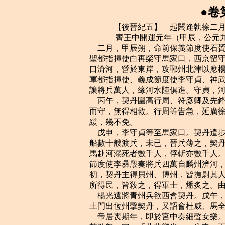
●卷
    　　【後晉紀五】　起閼逢執徐二月，盡旃蒙大荒落七月，凡一年有奇。
    　　 齊王中開運元年（甲辰，公元九四四年）
    二月，甲辰朔，命前保義節度使石贇守麻家口，前威勝節度使何重建守楊劉鎮，護
聖都指揮使白再榮守馬家口，西京留守安彥威守河陽。未幾，周儒引契丹將麻答自馬家
口濟河，營於東岸，攻鄆州北津以應楊光遠。麻答，契丹主之從弟也。乙巳，遣侍衛馬
軍都指揮使、義成節度使李守貞、神武統軍皇甫遇、陳州防御使梁漢璋、懷州刺史薛懷
讓將兵萬人，緣河水陸俱進。守貞，河陽；漢璋，應州；懷讓，太原人也。
    丙午，契丹圍高行周、符彥卿及先鋒指揮使石公霸於戚城。先是景延廣令諸將分地
而守，無得相救。行周等告急，延廣徐白帝，帝自將救之。契丹解去，三將泣訴救兵之
緩，幾不免。
    戊申，李守貞等至馬家口。契丹遣步卒萬人築壘，散騎兵於其外，餘兵數萬屯河西，
船數十艘渡兵，未已，晉兵薄之，契丹騎兵退走，晉兵進攻其壘，拔之。契丹大敗，乘
馬赴河溺死者數千人，俘斬亦數千人。河西之兵慟哭而去，由是不敢復東。辛亥，定難
節度使李彝殷奏將兵四萬自麟州濟河，侵契丹之境。壬子，以彝殷為契丹西南面招討使。
初，契丹主得貝州、博州，皆撫尉其人，或拜官賜服章。及敗於戚城及馬家口，忿恚，
所得民，皆殺之，得軍士，燔炙之。由是晉人憤怒，戮力爭奮。
    楊光遠將青州兵欲西會契丹。戊午，詔石贇分兵屯鄆州以備之。詔劉知遠將部兵自
土門出恆州擊契丹，又詔會杜威、馬全節於邢州。知遠引兵屯樂平不進。
    帝居喪期年，即於宮中奏細聲女樂。及出師，常令左右奏三弦琵琶，和以羌笛，擊
鼓歌舞，曰：「此非樂也。」庚申，百官表請聽樂，詔不許。
    壬戌，楊光遠圍棣州，刺史李瓊出兵擊敗之，光遠燒營走還青州。癸亥，以前威勝
節度使何重建為東面馬步都部署，將兵屯鄆州。
    階、成義軍指揮使王君懷帥所部千餘人叛降蜀，請為鄉導以取階、成。甲子，蜀人
攻階州。
    契丹偽棄元城去，伏精騎於古頓丘城，以俟晉軍與恆、定之兵合而擊之。鄴都留守
張從恩屢奏虜已遁去；大軍欲進追之，會霖雨而止。契丹設伏旬日，人馬饑疲。趙延壽
曰：「晉軍悉在河上，畏我鋒銳，必不敢前，不如即其城下，四合攻之，奪其浮梁，則
天下定矣。」契丹主從之，三月，癸酉朔，自將兵十餘萬陳於澶州城北，東西橫掩城之
兩隅，登城望之，不見其際。高行周前軍在戚城之南，與契丹戰，自午至晡，互有勝負。
契丹主以精兵當中軍而來，帝亦出陳以待之。契丹主望見晉軍之盛，謂左右曰：「楊光
遠言晉兵半已餒死，今何其多也！」以精騎左右略陳，晉軍不動，萬弩齊發，飛矢蔽地。
契丹稍卻；又攻晉陳之東偏，不克。苦戰至暮，兩軍死者不可勝數。昏後，契丹引去，
營於三十裡之外。乙亥，契丹主帳下小校竊其馬亡來，雲契丹已傳木書，收軍北去。景
延廣疑其詐，閉壁不敢追。
    漢主命中書令、都元帥越王弘昌謁烈宗陵於海曲，至昌華宮，使盜殺之。
    契丹主自澶州北分為兩軍，一出滄、德，一出深、冀而歸。所過焚掠，方廣千里，
民物殆盡。留趙延照為貝州留後。麻答陷德州，擒刺史尹居璠。
    閩拱宸都指揮使硃文進，閣門使連重遇，既弒康宗，常懼國人之討，相與結婚以自
固。閩主曦果於誅殺，嘗游西園，因醉殺控鶴指揮使魏從朗。從朗，硃、連之黨也。又
嘗酒酣誦白居易詩雲：「惟有人心相對間，咫尺之情不能料。」因舉酒屬二人。二人起，
流涕再拜，曰：「臣子事君父，安有他志！」曦不應。二人大懼。李後妒尚賢妃之寵，
欲弒曦而立其子亞澄，使人告二人曰：「主人殊不平於二公，奈何？」會後父李真有疾，
乙酉，曦如真第問疾。文進、重遇使拱宸馬步使錢達弒曦於馬上，召百官集朝堂，告之
曰：「太祖昭武皇帝，光啟閩國，今子孫淫虐，荒墜厥緒。天厭王氏，宜更擇有德者立
之。」眾莫敢言。重遇乃推文進升殿，被袞冕，帥群臣北面再拜稱臣。文進自稱閩主，
悉收王氏宗族延喜以下少長五十餘人，皆殺之。葬閩主曦，謚曰睿文廣武明聖元德隆道
大孝皇帝，廟號景宗。以重遇總六軍。禮部尚書、判三司鄭元弼抗辭不屈，黜歸田裡，
將奔建州，文進殺之。文進下令，出宮人，罷營造，以反曦之政。殷主延政遣統軍使吳
成義將兵討文進，不克。文進加樞密使鮑思潤同平章事，以羽林統軍使黃紹頗為泉州刺
史，左軍使程文緯為漳州刺史。汀州刺史同安許文稹，舉郡降之。
    丁亥，詔太原、恆、定兵各還本鎮。
    辛卯，馬全節攻契丹泰州，拔之。
    敕天下籍鄉兵，每七戶共出兵械資一卒。
    秦州兵救階州，出黃階嶺，敗蜀兵於西平。
    漢以戶部侍郎陳偓同平章事。
    夏，四月，丁未，緣河巡檢使梁進以鄉社兵復取德州。己酉，命歸德節度使高行周、
保義節度使王周留鎮澶州。庚戌，帝發澶州；甲寅，至大梁。侍衛馬步都指揮使、天平
節度使、同平章事景延廣，既為上下所惡，帝亦憚其不遜難制；桑維翰引其不救戚城之
罪，辛酉，加延廣兼侍中，出為西京留守。以歸德節度使兼侍中高行周為侍衛馬步都指
揮使。延廣郁郁不得志，見契丹強盛，始憂國破身危，遂日夜縱酒。朝廷因契丹入寇，
國用愈竭，復遣使者三十六人分道括率民財，各封劍以授之。使者多從吏卒，攜鎖械、
刀仗入民家，小大驚懼，求死無地。州縣吏復因緣為奸。河南府出緡錢二十萬，景延廣
率三十七萬。留守判官河南盧億言於延廣曰：「公位兼將相，富貴極矣。今國家不幸，
府庫空竭，不得已取於民。公何忍復因而求利，為子孫之累乎！」延廣慚而止。先是，
詔以楊光遠叛，命兗州修守備。泰寧節度使安審信，以治樓堞為名，率民財以實私藏。
大理卿張仁願為括率使，至兗州，賦緡錢十萬。值審信不在，拘其守藏吏，指取錢一囷，
已滿其數。
    戊寅，命侍衛馬步軍都虞候、泰寧節度使李守貞將步騎二萬討楊光遠於青州，又遣
神武統軍洛陽潘環及張彥澤等將兵屯澶州，以備契丹。契丹遣兵救青州，齊州防御使堂
陽薛可言邀擊，敗之。
    丙戌，詔諸州所籍鄉兵，號武定軍，凡得七萬餘人。時兵荒之餘，復有此擾，民不
聊生。
    丁亥，鄴都留守張從恩上言：「趙延照雖據貝州，麾下兵皆久客思歸，宜速進軍攻
之。」詔以從恩為貝州行營都部署，督諸將擊之。辛卯，從恩奏趙延照縱火大掠，棄城
而遁，屯於瀛、莫，阻水自固。
    硃文進遣使如唐，唐主囚其使，將伐之，會天暑、疾疫而止。
    六月，辛酉，官軍拔淄州，斬其刺史劉翰。
    太尉、侍中馮道雖為首相，依違兩可，無所操決。或謂帝曰：「馮道，承平之良相；
今艱難之際，譬如使禪僧飛鷹耳。」癸卯，以道為匡國節度使，兼侍中。
    乙巳，漢主幽齊王弘弼於私第。
    或謂帝曰：「陛下欲御北狄，安天下，非桑維翰不可。」丙午，復置樞密院，以維
翰為中書令兼樞密使，事無大小，悉以委之。數月之間，朝廷差治。
    滑州河決，浸汴、曹、單、濮、鄆五州之境，環梁山合於汶。詔大發數道丁夫塞之。
既塞，帝欲刻碑紀其事。中書捨人楊昭儉諫曰：「陛下刻石紀功，不若降哀痛之詔；染
翰頌美，不若頒罪己之文。」帝善其言而止。
    初，高祖割北邊之地以賂契丹，由是府州刺史折從遠亦北屬。契丹欲盡徙河西之民
以實遼東，州人大恐，從遠因保險拒之。及帝與契丹絕，遣使諭從遠使攻契丹。從遠引
兵深入，拔十餘寨。戊午，以從遠為府州團練使。從遠，雲州人也。
    甲子，復置翰林學士。戊辰，以右散騎常侍李慎儀為兵部侍郎、翰林學士承旨，都
官郎中劉溫叟、金部郎中、知制誥武強徐台符、禮部郎中李澣、主客員外郎宗城范質，
皆為學士。溫叟，岳之子也。
    秋，七月，辛未朔，大赦，改元。
    己丑，以太子太傅劉昫為司空兼門下侍郎、同平章事。
    八月，辛丑朔，以河東節度使劉知遠為北面行營都統，順國節度使杜威為都招討使，
督十三節度以備契丹。桑維翰兩秉朝政，出楊光遠、景延廣於外，至是一制指揮，節度
使十五人無敢違者，時人服其膽略。朔方節度使馮暉上章自陳未老可用，而制書見遺。
維翰詔禁直學士使為答詔曰：「非制書勿忘，實以朔方重地，非卿無以彈壓。比欲移卿
內地，受代亦須奇才。」暉得詔，甚喜。時軍國多事，百司及使者咨請輻水奏，維翰隨
事裁決，初若不經思慮，人疑其疏略；退而熟議之，亦終不能易也。然為相頗任愛憎，
一飯之恩、睚眥之怨必報，人亦以此少之。契丹之入寇也，帝再命劉知遠會兵山東，皆
後期不至。帝疑之，謂所親曰：「太原殊不助朕，必有異圖。果有分，何不速為之！」
至是雖為都統，而實無臨制之權，密謀大計，皆不得預。知遠亦自知見疏，但慎事自守
而已。郭威見知遠有憂色，謂知遠曰：「河東山河險固，風俗尚武，士多戰馬，靜則勤
稼穡，動則習軍旅，此霸王之資也，何憂乎！」
    硃文進自稱威武留後，權知閩國事，遣使奉表稱籓於晉。癸丑，以文進為威武節度
使，知閩國事。
    癸亥，置鎮寧軍於澶州，以濮州隸焉。
    初，吳濠州刺史劉金卒，子仁規代之；仁規卒，子崇俊代之。唐烈祖置定遠軍於濠
州，以崇俊為節度使。會清淮節度使姚景卒，崇俊厚賂權要，求兼領壽州。唐主陽為不
知其意，徙崇俊為清淮節度使，以楚州刺史劉彥貞為濠州觀察使，馳往代之；崇俊悔之。
彥貞，信之子也。
    九月，庚午朔，日有食之。
    丙子，契丹寇遂城、樂壽，深州刺史康彥進擊卻之。
    冬，十月，丙午，漢主毒殺鎮王弘澤於邕州。
    殷主延政遣其將陳敬佺以兵三千屯尤溪及古田，盧進以兵二千屯長溪。泉州散員指
揮使桃林留從效謂同列王忠順、董思安、張漢思曰：「硃文進屠滅王氏，遣腹心分據諸
州。吾屬世受王氏恩，而交臂事賊，一旦富沙王克福州，吾屬死有餘愧！」眾以為然。
十一月，從效等各引軍中所善壯士，夜飲於從效之家，從效給之曰：「富沙王已平福州，
密旨令吾屬討黃紹頗。吾觀諸君狀貌，皆非久處貧賤者。從吾言，富貴可圖；不然，禍
且至矣。」眾皆踴躍，操白梃，逾垣而入，執紹頗，斬之。從效持州印詣王繼勳第，請
主軍府。從效自稱平賊統軍使，函紹頗首，遣副兵馬使臨淮陳洪進□詣建州。洪進至尤
溪，福州戍兵數千遮道。洪進紿之曰：「義師已誅硃福州，吾倍道嗣君於建州，爾輩尚
守此何為乎？」以紹頗首示之，眾遂潰，大將數人從洪進詣建州。延政以繼勳為侍中、
泉州刺史，從效、忠順、思安、洪進皆為都指揮使。漳州將程謨聞之，立殺刺史程文緯，
立王繼成權州事。繼勳、繼成，皆延政之從子也，硃文進之滅王氏，二人以疏遠獲全。
汀州刺史許文稹奉表請降於殷。
    十二月，癸丑，加硃文進同平章事，封閩國王。
    李守貞圍青州經時，城中食盡，餓死者太半。契丹援兵不至，楊光遠遙稽首於契丹
曰：「皇帝，皇帝，誤光遠矣！」其子承勳、承祚、承信勸光遠降，冀全其族。光遠不
許，曰：「吾昔在代北，嘗以紙錢祭天池而沈，人皆言當為天子，姑待之。」丁巳，承
勳斬勸光遠反者節度判官丘濤等，送其首於守貞，縱火大噪，劫其父出居私第，上表待
罪，開城納官軍。
    硃文進聞黃紹頗死，大懼，以重賞募兵二萬，遣統軍使林守諒、內客省使李廷鍔將
之攻泉州，鉦鼓相聞五百裡。殷主延政遣大將軍杜進將兵二萬救泉州，留從效開門與福
州兵戰，大破之，斬守諒，執廷鍔。延政遣統軍使吳成義帥戰艦千艘攻福州，硃文進遣
子弟為質於吳越以求救。初，唐翰林待詔臧循，與樞密副使查文徽同鄉里，循常為賈人，
習福建山川，為文徽畫取建州之策。文徽表請用兵擊王延政，國人多以為不可。唐主以
文徽為江西安撫使，循行境上，覘其可否；文徽至信州，奏言攻之必克。唐主以洪州營
屯都虞候邊鎬為行營招討諸軍都虞候，將兵從文徽伐殷。文徽自建陽進屯蓋竹，聞漳、
泉、汀三州皆隆於殷，殷將張漢真自鏞州將兵八千將至，文徽懼，退保建陽。臧循屯邵
武，邵武民導殷兵襲破循軍，執循送建州斬之。
    朝廷以楊光遠罪大，而諸子歸命，難於顯誅，命李守貞以便宜從事。閏月，癸酉，
守貞入青州，遣人拉殺光遠於別第，以病死聞。丙戌，起復楊承勳，除汝州防御使。
    殷吳成義聞有唐兵，詐使人告福州吏民曰：「唐助我討賊臣，大兵今至矣。」福人
益懼。乙未，硃文進遣同平章事李光准等奉國寶於殷。丁酉，福州南廊承旨林仁翰謂其
徒曰：「吾曹世事王氏，今受制賊臣，富沙王至，何面見之！」帥其徒三十人被甲趣連
重遇第，重遇方嚴兵自衛，三十人者望之，稍稍遁去。仁翰執槊直前刺重遇，殺之，斬
其首以示眾曰：「富沙王且至，汝輩族矣！今重遇已死，何不亟取文進以贖罪！」眾踴
躍從之，遂斬文進，迎吳成義入城，函二首送建